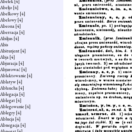
Abelek
[4]
Abeljo
[4]
Abelkowy
[4]
Abelowy
[4]
Abeona
[4]
Aberracja
[4]
Abiljus
[4]
Abis
Abiturjent
[4]
Abja
[4]
Abjuracja
[4]
Abjurować
[4]
Ablaktowanie
[4]
Ablatyw
[4]
Abłaucha
[4]
Ablegacja
[4]
Ablegat
[4]
Ablegowanie
[4]
Ablegry
[4]
Ablucja
[4]
Abnegacja
[4]
Abnegat
[4]