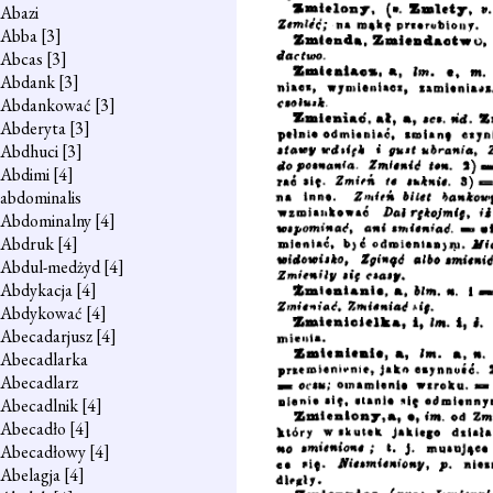
Abazi
Abba
[3]
Abcas
[3]
Abdank
[3]
Abdankować
[3]
Abderyta
[3]
Abdhuci
[3]
Abdimi
[4]
abdominalis
Abdominalny
[4]
Abdruk
[4]
Abdul-medżyd
[4]
Abdykacja
[4]
Abdykować
[4]
Abecadarjusz
[4]
Abecadlarka
Abecadlarz
Abecadlnik
[4]
Abecadło
[4]
Abecadłowy
[4]
Abelagja
[4]