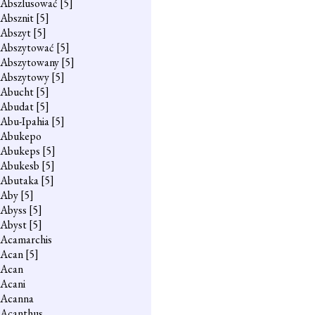
Abszlusować
[5]
Absznit
[5]
Abszyt
[5]
Abszytować
[5]
Abszytowany
[5]
Abszytowy
[5]
Abucht
[5]
Abudat
[5]
Abu-Ipahia
[5]
Abukepo
Abukeps
[5]
Abukesb
[5]
Abutaka
[5]
Aby
[5]
Abyss
[5]
Abyst
[5]
Acamarchis
Acan
[5]
Acan
Acani
Acanna
Acanthus