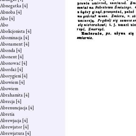
Abnegatka
[4]
Abnoba
[4]
Abo
[4]
Abo
Abolicjonista
[4]
Abominacja
[4]
Abonament
[4]
Abonda
[4]
Abonent
[4]
Abonować
[4]
Abordaż
[4]
Aborygieni
[4]
Abowiem
[4]
Abowiem
Abrahamita
[4]
Abrecja
[4]
Abrenuncjacja
[4]
Abretia
Abrewjacja
[4]
Abrewjator
[4]
Abrewjatura
[4]