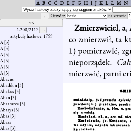
A
B
C
Ć
D
E
F
G
H
I
J
K
L
Ł
M
N
Otwórz
na stronie
Zmierzwiciel
,
a
,
1-200/2117
artykuły hasłowe: 1759
co zmierzwił, ta 
A
[3]
1) pomierzwlć, zgn
A
[3]
A
[3]
nieporządek.
Cał
A
[3]
A
[3]
mierzwić, parni er
A
[3]
Abacus
Abaddon
[3]
Abakus
[3]
Aban
[3]
Abartarea
[3]
Abarys
[3]
Abas
[3]
Abass
Abaz
[3]