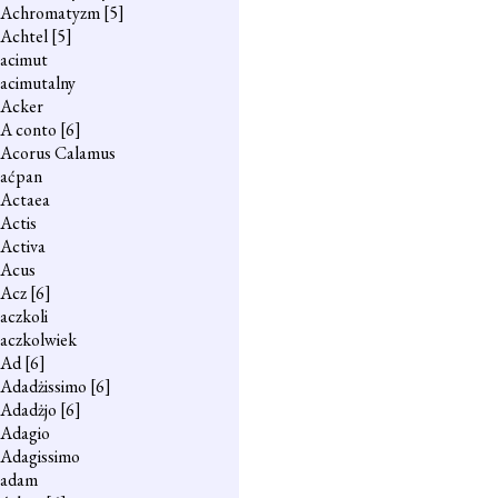
Achromatyzm
[5]
Achtel
[5]
acimut
acimutalny
Acker
A conto
[6]
Acorus Calamus
aćpan
Actaea
Actis
Activa
Acus
Acz
[6]
aczkoli
aczkolwiek
Ad
[6]
Adadżissimo
[6]
Adadżjo
[6]
Adagio
Adagissimo
adam