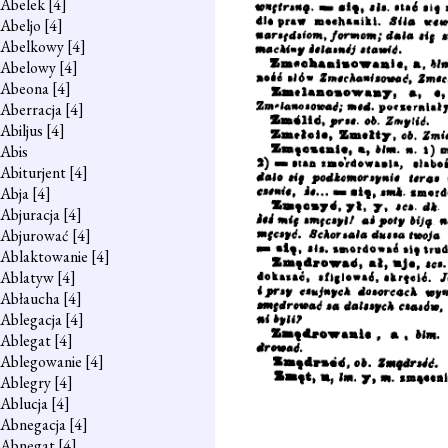
Abelek
[4]
Abeljo
[4]
Abelkowy
[4]
Abelowy
[4]
Abeona
[4]
Aberracja
[4]
Abiljus
[4]
Abis
Abiturjent
[4]
Abja
[4]
Abjuracja
[4]
Abjurować
[4]
Ablaktowanie
[4]
Ablatyw
[4]
Abłaucha
[4]
Ablegacja
[4]
Ablegat
[4]
Ablegowanie
[4]
Ablegry
[4]
Ablucja
[4]
Abnegacja
[4]
Abnegat
[4]