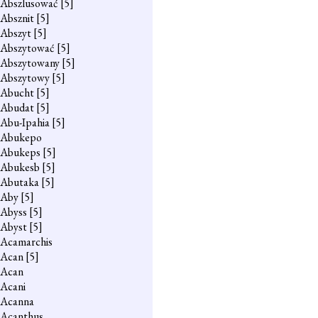
Abszlusować
[5]
Absznit
[5]
Abszyt
[5]
Abszytować
[5]
Abszytowany
[5]
Abszytowy
[5]
Abucht
[5]
Abudat
[5]
Abu-Ipahia
[5]
Abukepo
Abukeps
[5]
Abukesb
[5]
Abutaka
[5]
Aby
[5]
Abyss
[5]
Abyst
[5]
Acamarchis
Acan
[5]
Acan
Acani
Acanna
Acanthus