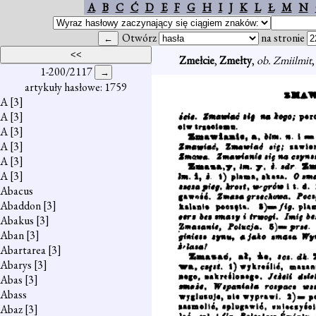
A
B
C
Ć
D
E
F
G
H
I
J
K
L
Ł
M
N
Otwórz
na stronie
Zmełcie
,
Zmełty
,
ob. Zmiilmit
,
1-200/2117
artykuły hasłowe: 1759
A
[3]
A
[3]
A
[3]
A
[3]
A
[3]
A
[3]
Abacus
Abaddon
[3]
Abakus
[3]
Aban
[3]
Abartarea
[3]
Abarys
[3]
Abas
[3]
Abass
Abaz
[3]