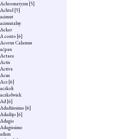
Achromatyzm
[5]
Achtel
[5]
acimut
acimutalny
Acker
A conto
[6]
Acorus Calamus
aćpan
Actaea
Actis
Activa
Acus
Acz
[6]
aczkoli
aczkolwiek
Ad
[6]
Adadżissimo
[6]
Adadżjo
[6]
Adagio
Adagissimo
adam