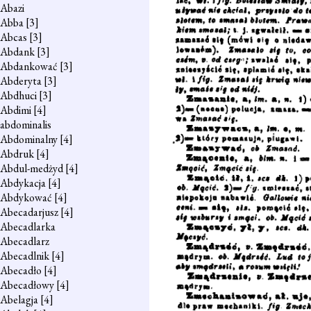
Abazi
Abba
[3]
Abcas
[3]
Abdank
[3]
Abdankować
[3]
Abderyta
[3]
Abdhuci
[3]
Abdimi
[4]
abdominalis
Abdominalny
[4]
Abdruk
[4]
Abdul-medżyd
[4]
Abdykacja
[4]
Abdykować
[4]
Abecadarjusz
[4]
Abecadlarka
Abecadlarz
Abecadlnik
[4]
Abecadło
[4]
Abecadłowy
[4]
Abelagja
[4]