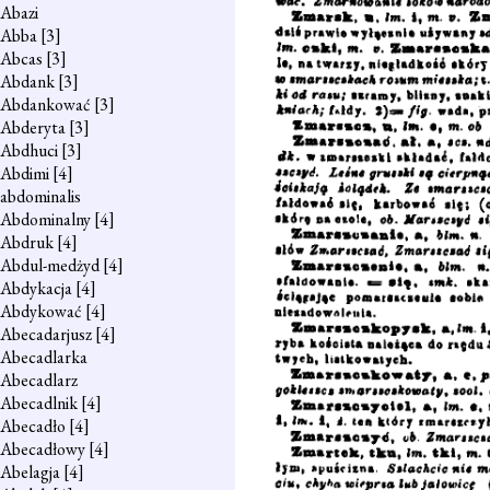
Abazi
Abba
[3]
Abcas
[3]
Abdank
[3]
Abdankować
[3]
Abderyta
[3]
Abdhuci
[3]
Abdimi
[4]
abdominalis
Abdominalny
[4]
Abdruk
[4]
Abdul-medżyd
[4]
Abdykacja
[4]
Abdykować
[4]
Abecadarjusz
[4]
Abecadlarka
Abecadlarz
Abecadlnik
[4]
Abecadło
[4]
Abecadłowy
[4]
Abelagja
[4]