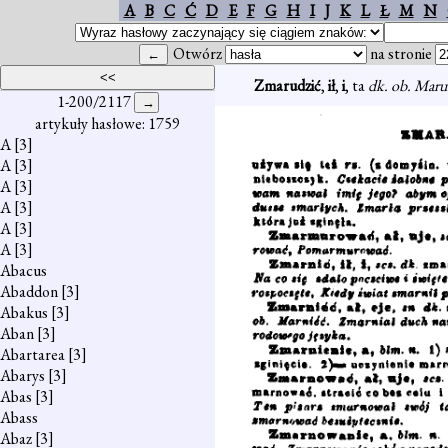
A
B
C
Ć
D
E
F
G
H
I
J
K
L
Ł
M
N
Otwórz
na stronie
Zmarudzić
,
ił
,
i
, ta
dk. ob. Maru
1-200/2117
artykuły hasłowe: 1759
A
[3]
A
[3]
A
[3]
A
[3]
A
[3]
A
[3]
Abacus
Abaddon
[3]
Abakus
[3]
Aban
[3]
Abartarea
[3]
Abarys
[3]
Abas
[3]
Abass
Abaz
[3]