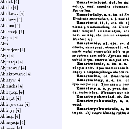
Abelek
[4]
Abeljo
[4]
Abelkowy
[4]
Abelowy
[4]
Abeona
[4]
Aberracja
[4]
Abiljus
[4]
Abis
Abiturjent
[4]
Abja
[4]
Abjuracja
[4]
Abjurować
[4]
Ablaktowanie
[4]
Ablatyw
[4]
Abłaucha
[4]
Ablegacja
[4]
Ablegat
[4]
Ablegowanie
[4]
Ablegry
[4]
Ablucja
[4]
Abnegacja
[4]
Abnegat
[4]