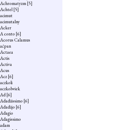
Achromatyzm
[5]
Achtel
[5]
acimut
acimutalny
Acker
A conto
[6]
Acorus Calamus
aćpan
Actaea
Actis
Activa
Acus
Acz
[6]
aczkoli
aczkolwiek
Ad
[6]
Adadżissimo
[6]
Adadżjo
[6]
Adagio
Adagissimo
adam