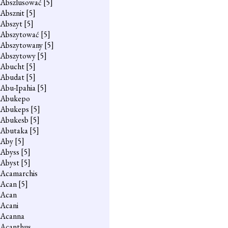
Abszlusować
[5]
Absznit
[5]
Abszyt
[5]
Abszytować
[5]
Abszytowany
[5]
Abszytowy
[5]
Abucht
[5]
Abudat
[5]
Abu-Ipahia
[5]
Abukepo
Abukeps
[5]
Abukesb
[5]
Abutaka
[5]
Aby
[5]
Abyss
[5]
Abyst
[5]
Acamarchis
Acan
[5]
Acan
Acani
Acanna
Acanthus