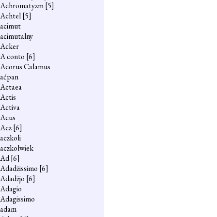
Achromatyzm
[5]
Achtel
[5]
acimut
acimutalny
Acker
A conto
[6]
Acorus Calamus
aćpan
Actaea
Actis
Activa
Acus
Acz
[6]
aczkoli
aczkolwiek
Ad
[6]
Adadżissimo
[6]
Adadżjo
[6]
Adagio
Adagissimo
adam