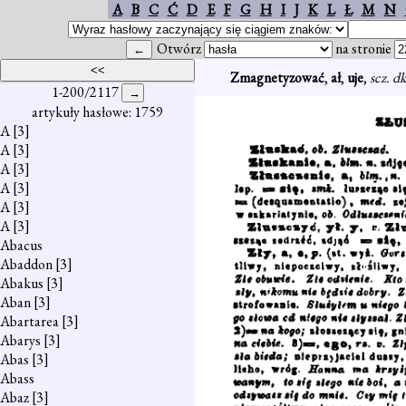
A
B
C
Ć
D
E
F
G
H
I
J
K
L
Ł
M
N
Otwórz
na stronie
Zmagnetyzować
,
ał
,
uje
,
scz. d
1-200/2117
artykuły hasłowe: 1759
A
[3]
A
[3]
A
[3]
A
[3]
A
[3]
A
[3]
Abacus
Abaddon
[3]
Abakus
[3]
Aban
[3]
Abartarea
[3]
Abarys
[3]
Abas
[3]
Abass
Abaz
[3]