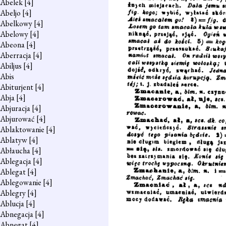
Abelek
[4]
Abeljo
[4]
Abelkowy
[4]
Abelowy
[4]
Abeona
[4]
Aberracja
[4]
Abiljus
[4]
Abis
Abiturjent
[4]
Abja
[4]
Abjuracja
[4]
Abjurować
[4]
Ablaktowanie
[4]
Ablatyw
[4]
Abłaucha
[4]
Ablegacja
[4]
Ablegat
[4]
Ablegowanie
[4]
Ablegry
[4]
Ablucja
[4]
Abnegacja
[4]
Abnegat
[4]