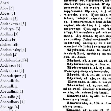
Abazi
Abba
[3]
Abcas
[3]
Abdank
[3]
Abdankować
[3]
Abderyta
[3]
Abdhuci
[3]
Abdimi
[4]
abdominalis
Abdominalny
[4]
Abdruk
[4]
Abdul-medżyd
[4]
Abdykacja
[4]
Abdykować
[4]
Abecadarjusz
[4]
Abecadlarka
Abecadlarz
Abecadlnik
[4]
Abecadło
[4]
Abecadłowy
[4]
Abelagja
[4]