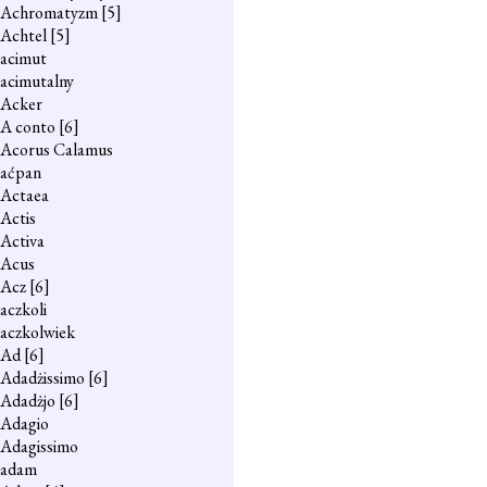
Achromatyzm
[5]
Achtel
[5]
acimut
acimutalny
Acker
A conto
[6]
Acorus Calamus
aćpan
Actaea
Actis
Activa
Acus
Acz
[6]
aczkoli
aczkolwiek
Ad
[6]
Adadżissimo
[6]
Adadżjo
[6]
Adagio
Adagissimo
adam