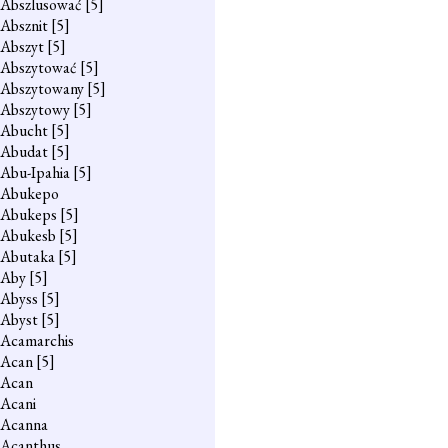
Abszlusować
[5]
Absznit
[5]
Abszyt
[5]
Abszytować
[5]
Abszytowany
[5]
Abszytowy
[5]
Abucht
[5]
Abudat
[5]
Abu-Ipahia
[5]
Abukepo
Abukeps
[5]
Abukesb
[5]
Abutaka
[5]
Aby
[5]
Abyss
[5]
Abyst
[5]
Acamarchis
Acan
[5]
Acan
Acani
Acanna
Acanthus