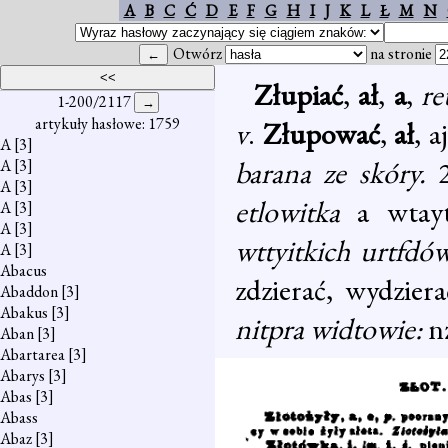
A
B
C
Ć
D
E
F
G
H
I
J
K
L
Ł
M
N
Otwórz
na stronie
Złupiać
,
ał
,
a
,
re
1-200/2117
artykuły hasłowe: 1759
v
.
Złupować
,
ał
, a
A
[3]
barana ze skóry.
A
[3]
A
[3]
etlowitka
a wtayt
A
[3]
A
[3]
wttyitkich urtfdów
A
[3]
Abacus
zdzierać, wydziera
Abaddon
[3]
Abakus
[3]
nitpra widtowie:
n
Aban
[3]
Abartarea
[3]
Abarys
[3]
Abas
[3]
Abass
Abaz
[3]