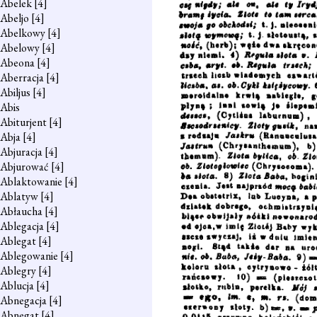
Abelek
[4]
Abeljo
[4]
Abelkowy
[4]
Abelowy
[4]
Abeona
[4]
Aberracja
[4]
Abiljus
[4]
Abis
Abiturjent
[4]
Abja
[4]
Abjuracja
[4]
Abjurować
[4]
Ablaktowanie
[4]
Ablatyw
[4]
Abłaucha
[4]
Ablegacja
[4]
Ablegat
[4]
Ablegowanie
[4]
Ablegry
[4]
Ablucja
[4]
Abnegacja
[4]
Abnegat
[4]