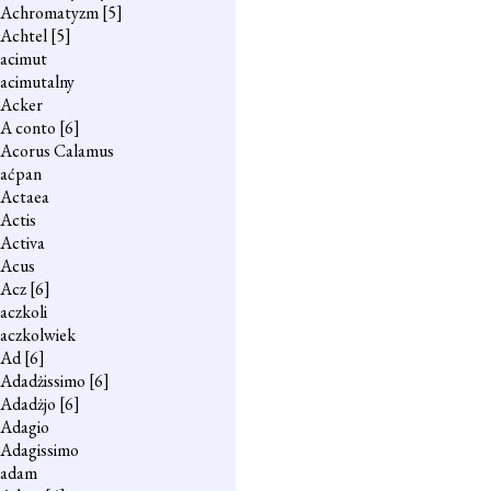
Achromatyzm
[5]
Achtel
[5]
acimut
acimutalny
Acker
A conto
[6]
Acorus Calamus
aćpan
Actaea
Actis
Activa
Acus
Acz
[6]
aczkoli
aczkolwiek
Ad
[6]
Adadżissimo
[6]
Adadżjo
[6]
Adagio
Adagissimo
adam