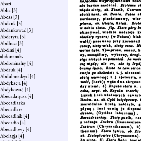
Abazi
Abba
[3]
Abcas
[3]
Abdank
[3]
Abdankować
[3]
Abderyta
[3]
Abdhuci
[3]
Abdimi
[4]
abdominalis
Abdominalny
[4]
Abdruk
[4]
Abdul-medżyd
[4]
Abdykacja
[4]
Abdykować
[4]
Abecadarjusz
[4]
Abecadlarka
Abecadlarz
Abecadlnik
[4]
Abecadło
[4]
Abecadłowy
[4]
Abelagja
[4]