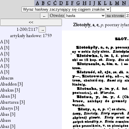
A
B
C
Ć
D
E
F
G
H
I
J
K
L
Ł
M
N
Otwórz
na stronie
Złotożyły
,
a
,
e
,
p.
poorzay żyłami
1-200/2117
artykuły hasłowe: 1759
A
[3]
A
[3]
A
[3]
A
[3]
A
[3]
A
[3]
Abacus
Abaddon
[3]
Abakus
[3]
Aban
[3]
Abartarea
[3]
Abarys
[3]
Abas
[3]
Abass
Abaz
[3]