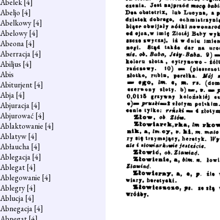
Abelek
[4]
Abeljo
[4]
Abelkowy
[4]
Abelowy
[4]
Abeona
[4]
Aberracja
[4]
Abiljus
[4]
Abis
Abiturjent
[4]
Abja
[4]
Abjuracja
[4]
Abjurować
[4]
Ablaktowanie
[4]
Ablatyw
[4]
Abłaucha
[4]
Ablegacja
[4]
Ablegat
[4]
Ablegowanie
[4]
Ablegry
[4]
Ablucja
[4]
Abnegacja
[4]
Abnegat
[4]