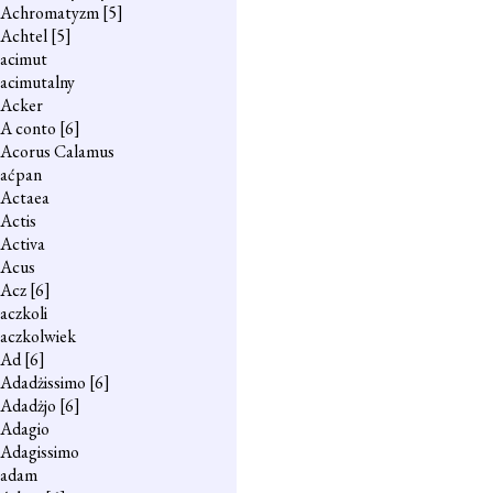
Achromatyzm
[5]
Achtel
[5]
acimut
acimutalny
Acker
A conto
[6]
Acorus Calamus
aćpan
Actaea
Actis
Activa
Acus
Acz
[6]
aczkoli
aczkolwiek
Ad
[6]
Adadżissimo
[6]
Adadżjo
[6]
Adagio
Adagissimo
adam