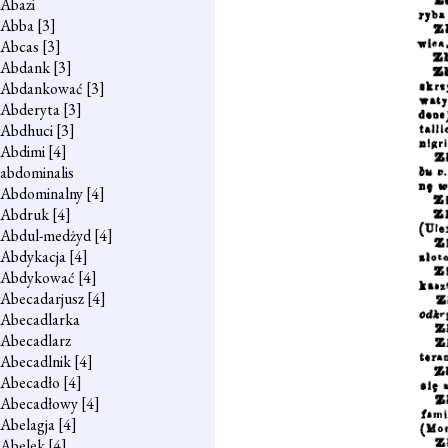
Abazi
Abba
[3]
Abcas
[3]
Abdank
[3]
Abdankować
[3]
Abderyta
[3]
Abdhuci
[3]
Abdimi
[4]
abdominalis
Abdominalny
[4]
Abdruk
[4]
Abdul-medżyd
[4]
Abdykacja
[4]
Abdykować
[4]
Abecadarjusz
[4]
Abecadlarka
Abecadlarz
Abecadlnik
[4]
Abecadło
[4]
Abecadłowy
[4]
Abelagja
[4]
Abelek
[4]