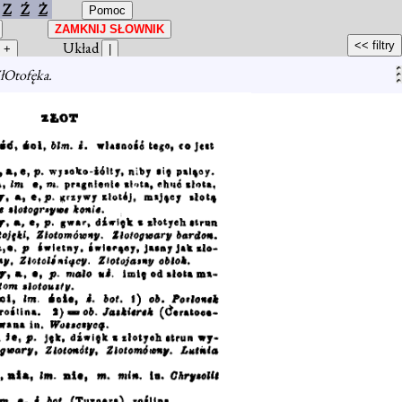
Z
Ź
Ż
Układ
łOtofęka.