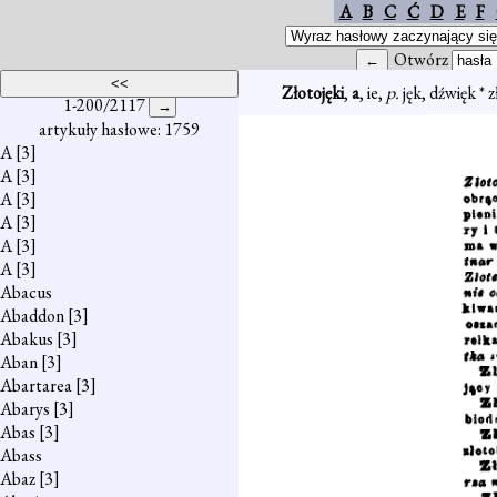
A
B
C
Ć
D
E
F
Otwórz
Złotojęki
,
a
, ie,
p.
jęk, dźwięk * 
1-200/2117
artykuły hasłowe: 1759
A
[3]
A
[3]
A
[3]
A
[3]
A
[3]
A
[3]
Abacus
Abaddon
[3]
Abakus
[3]
Aban
[3]
Abartarea
[3]
Abarys
[3]
Abas
[3]
Abass
Abaz
[3]