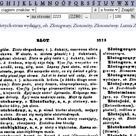
G
H
I
J
K
L
Ł
M
N
O
Ó
P
Q
R
S
Ś
T
U
V
W
X
Y
na stronie
/2280
%
złotych strun wydający,
ob. Złotogwary, Ziotonóty, Złotomówny. Lutnia Z