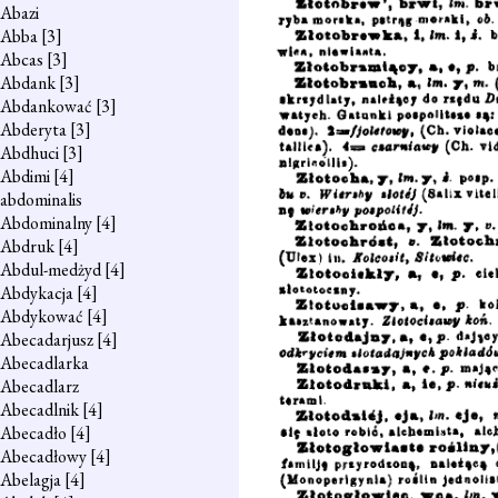
Abazi
Abba
[3]
Abcas
[3]
Abdank
[3]
Abdankować
[3]
Abderyta
[3]
Abdhuci
[3]
Abdimi
[4]
abdominalis
Abdominalny
[4]
Abdruk
[4]
Abdul-medżyd
[4]
Abdykacja
[4]
Abdykować
[4]
Abecadarjusz
[4]
Abecadlarka
Abecadlarz
Abecadlnik
[4]
Abecadło
[4]
Abecadłowy
[4]
Abelagja
[4]