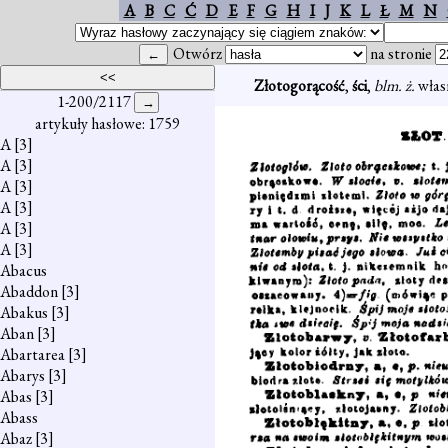
A
B
C
Ć
D
E
F
G
H
I
J
K
L
Ł
M
N
Otwórz
na stronie
Złotogorącość
,
ści
,
blm. ż.
własn
1-200/2117
artykuły hasłowe: 1759
A
[3]
A
[3]
A
[3]
A
[3]
A
[3]
A
[3]
Abacus
Abaddon
[3]
Abakus
[3]
Aban
[3]
Abartarea
[3]
Abarys
[3]
Abas
[3]
Abass
Abaz
[3]