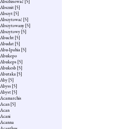
Abszlusować
[5]
Absznit
[5]
Abszyt
[5]
Abszytować
[5]
Abszytowany
[5]
Abszytowy
[5]
Abucht
[5]
Abudat
[5]
Abu-Ipahia
[5]
Abukepo
Abukeps
[5]
Abukesb
[5]
Abutaka
[5]
Aby
[5]
Abyss
[5]
Abyst
[5]
Acamarchis
Acan
[5]
Acan
Acani
Acanna
Acanthus