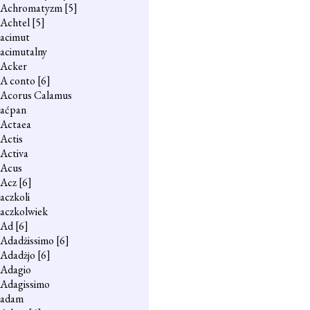
Achromatyzm
[5]
Achtel
[5]
acimut
acimutalny
Acker
A conto
[6]
Acorus Calamus
aćpan
Actaea
Actis
Activa
Acus
Acz
[6]
aczkoli
aczkolwiek
Ad
[6]
Adadżissimo
[6]
Adadżjo
[6]
Adagio
Adagissimo
adam