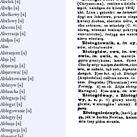
Abelek
[4]
Abeljo
[4]
Abelkowy
[4]
Abelowy
[4]
Abeona
[4]
Aberracja
[4]
Abiljus
[4]
Abis
Abiturjent
[4]
Abja
[4]
Abjuracja
[4]
Abjurować
[4]
Ablaktowanie
[4]
Ablatyw
[4]
Abłaucha
[4]
Ablegacja
[4]
Ablegat
[4]
Ablegowanie
[4]
Ablegry
[4]
Ablucja
[4]
Abnegacja
[4]
Abnegat
[4]