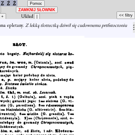
Z
Ź
Ż
Układ
koma epletany.
Z lekką tlottectką dziwił się cudownemu prtfistoctoniu