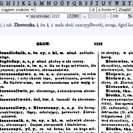
G
H
I
J
K
L
Ł
M
N
O
Ó
P
Q
R
S
Ś
T
U
V
W
X
Y
na stronie
/2280
%
ć
, i
zdr.
Złosteczka
,
i
,
lm.
i
,
ż.
mala złość oazczypllwotłć, ironja, figiel 