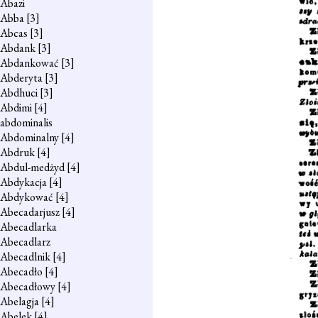
Abazi
Abba
[3]
Abcas
[3]
Abdank
[3]
Abdankować
[3]
Abderyta
[3]
Abdhuci
[3]
Abdimi
[4]
abdominalis
Abdominalny
[4]
Abdruk
[4]
Abdul-medżyd
[4]
Abdykacja
[4]
Abdykować
[4]
Abecadarjusz
[4]
Abecadlarka
Abecadlarz
Abecadlnik
[4]
Abecadło
[4]
Abecadłowy
[4]
Abelagja
[4]
Abelek
[4]