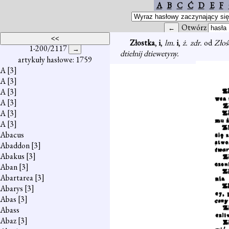
A
B
C
Ć
D
E
F
Otwórz
Złostka
,
i
,
lm.
i
,
ż. zdr.
od
Złoś
1-200/2117
dtiełnij dtiewetyny.
artykuły hasłowe: 1759
A
[3]
A
[3]
A
[3]
A
[3]
A
[3]
A
[3]
Abacus
Abaddon
[3]
Abakus
[3]
Aban
[3]
Abartarea
[3]
Abarys
[3]
Abas
[3]
Abass
Abaz
[3]