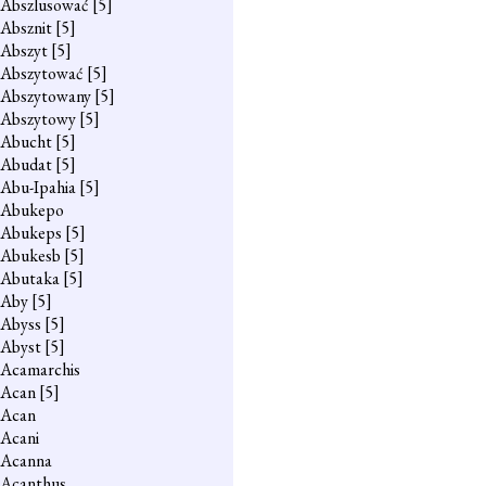
Abszlusować
[5]
Absznit
[5]
Abszyt
[5]
Abszytować
[5]
Abszytowany
[5]
Abszytowy
[5]
Abucht
[5]
Abudat
[5]
Abu-Ipahia
[5]
Abukepo
Abukeps
[5]
Abukesb
[5]
Abutaka
[5]
Aby
[5]
Abyss
[5]
Abyst
[5]
Acamarchis
Acan
[5]
Acan
Acani
Acanna
Acanthus