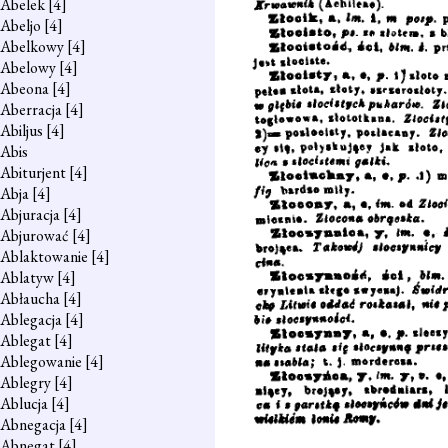
Abelek
[4]
Abeljo
[4]
Abelkowy
[4]
Abelowy
[4]
Abeona
[4]
Aberracja
[4]
Abiljus
[4]
Abis
Abiturjent
[4]
Abja
[4]
Abjuracja
[4]
Abjurować
[4]
Ablaktowanie
[4]
Ablatyw
[4]
Abłaucha
[4]
Ablegacja
[4]
Ablegat
[4]
Ablegowanie
[4]
Ablegry
[4]
Ablucja
[4]
Abnegacja
[4]
Abnegat
[4]