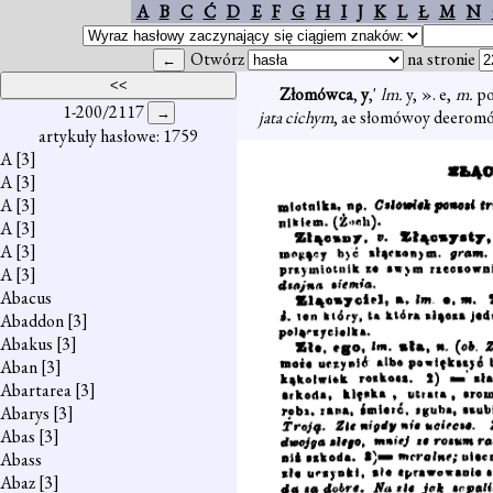
A
B
C
Ć
D
E
F
G
H
I
J
K
L
Ł
M
N
Otwórz
na stronie
Złomówca
,
y
,'
lm.
y, ». e,
m.
po
1-200/2117
jata cichym
, ae słomówoy deeromó
artykuły hasłowe: 1759
A
[3]
A
[3]
A
[3]
A
[3]
A
[3]
A
[3]
Abacus
Abaddon
[3]
Abakus
[3]
Aban
[3]
Abartarea
[3]
Abarys
[3]
Abas
[3]
Abass
Abaz
[3]