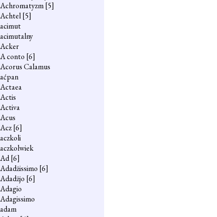
Achromatyzm
[5]
Achtel
[5]
acimut
acimutalny
Acker
A conto
[6]
Acorus Calamus
aćpan
Actaea
Actis
Activa
Acus
Acz
[6]
aczkoli
aczkolwiek
Ad
[6]
Adadżissimo
[6]
Adadżjo
[6]
Adagio
Adagissimo
adam