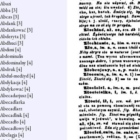
Abazi
Abba
[3]
Abcas
[3]
Abdank
[3]
Abdankować
[3]
Abderyta
[3]
Abdhuci
[3]
Abdimi
[4]
abdominalis
Abdominalny
[4]
Abdruk
[4]
Abdul-medżyd
[4]
Abdykacja
[4]
Abdykować
[4]
Abecadarjusz
[4]
Abecadlarka
Abecadlarz
Abecadlnik
[4]
Abecadło
[4]
Abecadłowy
[4]
Abelagja
[4]