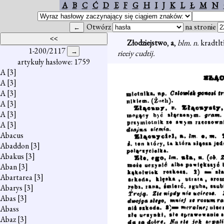
A
B
C
Ć
D
E
F
G
H
I
J
K
L
Ł
M
N
Otwórz
na stronie
Złodziejstwo
,
a
,
blm. n.
kradtltł
1-200/2117
rieeiy cudtij.
artykuły hasłowe: 1759
A
[3]
A
[3]
A
[3]
A
[3]
A
[3]
A
[3]
Abacus
Abaddon
[3]
Abakus
[3]
Aban
[3]
Abartarea
[3]
Abarys
[3]
Abas
[3]
Abass
Abaz
[3]