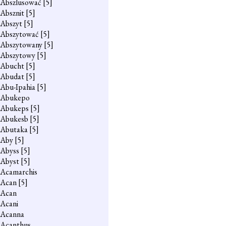
Abszlusować
[5]
Absznit
[5]
Abszyt
[5]
Abszytować
[5]
Abszytowany
[5]
Abszytowy
[5]
Abucht
[5]
Abudat
[5]
Abu-Ipahia
[5]
Abukepo
Abukeps
[5]
Abukesb
[5]
Abutaka
[5]
Aby
[5]
Abyss
[5]
Abyst
[5]
Acamarchis
Acan
[5]
Acan
Acani
Acanna
Acanthus