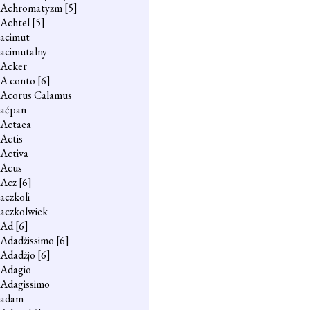
Achromatyzm
[5]
Achtel
[5]
acimut
acimutalny
Acker
A conto
[6]
Acorus Calamus
aćpan
Actaea
Actis
Activa
Acus
Acz
[6]
aczkoli
aczkolwiek
Ad
[6]
Adadżissimo
[6]
Adadżjo
[6]
Adagio
Adagissimo
adam