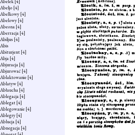
Abelek
[4]
Abeljo
[4]
Abelkowy
[4]
Abelowy
[4]
Abeona
[4]
Aberracja
[4]
Abiljus
[4]
Abis
Abiturjent
[4]
Abja
[4]
Abjuracja
[4]
Abjurować
[4]
Ablaktowanie
[4]
Ablatyw
[4]
Abłaucha
[4]
Ablegacja
[4]
Ablegat
[4]
Ablegowanie
[4]
Ablegry
[4]
Ablucja
[4]
Abnegacja
[4]
Abnegat
[4]