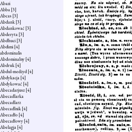
Abazi
Abba
[3]
Abcas
[3]
Abdank
[3]
Abdankować
[3]
Abderyta
[3]
Abdhuci
[3]
Abdimi
[4]
abdominalis
Abdominalny
[4]
Abdruk
[4]
Abdul-medżyd
[4]
Abdykacja
[4]
Abdykować
[4]
Abecadarjusz
[4]
Abecadlarka
Abecadlarz
Abecadlnik
[4]
Abecadło
[4]
Abecadłowy
[4]
Abelagja
[4]