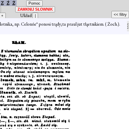
Z
Ź
Ż
Układ
lotnika, np. Celonńe* ponosi trądy;ta praul jut tłąetnikiem. ( Żoch.).