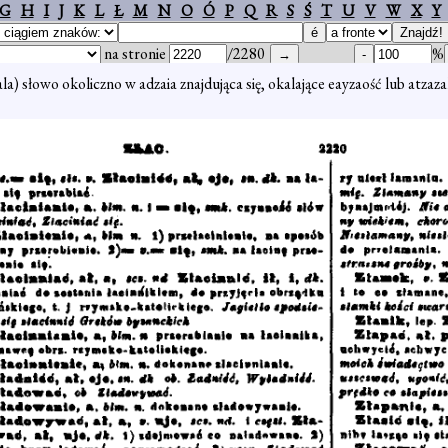
G
H
I
J
K
L
Ł
M
N
O
Ó
P
Q
R
S
Ś
T
U
V
W
X
Y
na stronie
/2280
%
la) słowo okoliczno w adzaia znajdująca się, okalające eayzaość lub atzaza