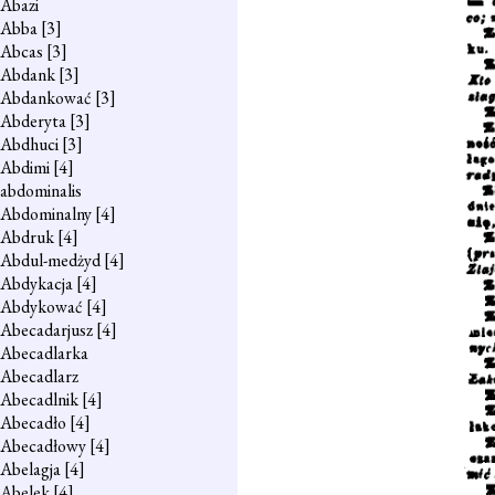
Abazi
Abba
[3]
Abcas
[3]
Abdank
[3]
Abdankować
[3]
Abderyta
[3]
Abdhuci
[3]
Abdimi
[4]
abdominalis
Abdominalny
[4]
Abdruk
[4]
Abdul-medżyd
[4]
Abdykacja
[4]
Abdykować
[4]
Abecadarjusz
[4]
Abecadlarka
Abecadlarz
Abecadlnik
[4]
Abecadło
[4]
Abecadłowy
[4]
Abelagja
[4]
Abelek
[4]