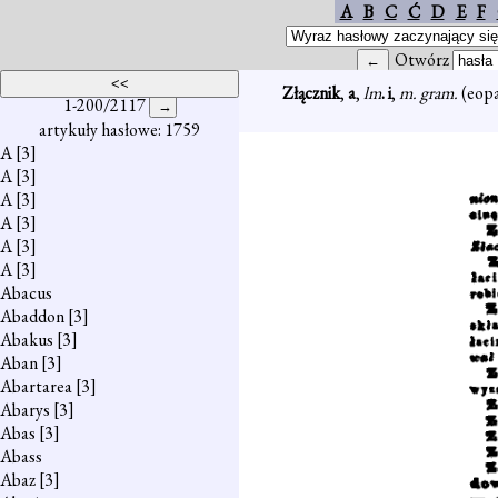
A
B
C
Ć
D
E
F
Otwórz
Złącznik
,
a
,
lm
. i
,
m. gram.
(eopa
1-200/2117
artykuły hasłowe: 1759
A
[3]
A
[3]
A
[3]
A
[3]
A
[3]
A
[3]
Abacus
Abaddon
[3]
Abakus
[3]
Aban
[3]
Abartarea
[3]
Abarys
[3]
Abas
[3]
Abass
Abaz
[3]