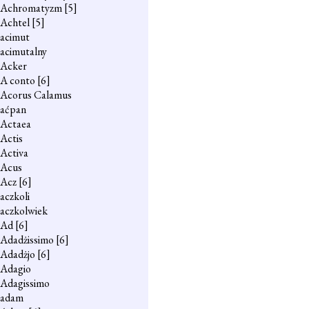
Achromatyzm
[5]
Achtel
[5]
acimut
acimutalny
Acker
A conto
[6]
Acorus Calamus
aćpan
Actaea
Actis
Activa
Acus
Acz
[6]
aczkoli
aczkolwiek
Ad
[6]
Adadżissimo
[6]
Adadżjo
[6]
Adagio
Adagissimo
adam