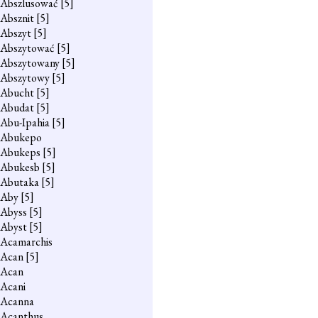
Abszlusować
[5]
Absznit
[5]
Abszyt
[5]
Abszytować
[5]
Abszytowany
[5]
Abszytowy
[5]
Abucht
[5]
Abudat
[5]
Abu-Ipahia
[5]
Abukepo
Abukeps
[5]
Abukesb
[5]
Abutaka
[5]
Aby
[5]
Abyss
[5]
Abyst
[5]
Acamarchis
Acan
[5]
Acan
Acani
Acanna
Acanthus