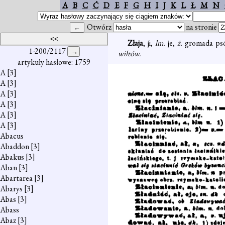
A
B
C
Ć
D
E
F
G
H
I
J
K
L
Ł
M
N
Otwórz
na stronie
Złaja
, ji,
lm.
je,
ż.
gromada psó
1-200/2117
wiltów.
artykuły hasłowe: 1759
A
[3]
A
[3]
A
[3]
A
[3]
A
[3]
A
[3]
Abacus
Abaddon
[3]
Abakus
[3]
Aban
[3]
Abartarea
[3]
Abarys
[3]
Abas
[3]
Abass
Abaz
[3]