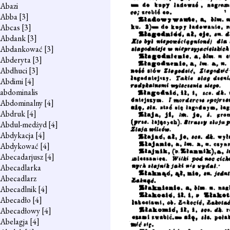
Abazi
Abba
[3]
Abcas
[3]
Abdank
[3]
Abdankować
[3]
Abderyta
[3]
Abdhuci
[3]
Abdimi
[4]
abdominalis
Abdominalny
[4]
Abdruk
[4]
Abdul-medżyd
[4]
Abdykacja
[4]
Abdykować
[4]
Abecadarjusz
[4]
Abecadlarka
Abecadlarz
Abecadlnik
[4]
Abecadło
[4]
Abecadłowy
[4]
Abelagja
[4]