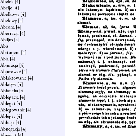
Abelek
[4]
Abeljo
[4]
Abelkowy
[4]
Abelowy
[4]
Abeona
[4]
Aberracja
[4]
Abiljus
[4]
Abis
Abiturjent
[4]
Abja
[4]
Abjuracja
[4]
Abjurować
[4]
Ablaktowanie
[4]
Ablatyw
[4]
Abłaucha
[4]
Ablegacja
[4]
Ablegat
[4]
Ablegowanie
[4]
Ablegry
[4]
Ablucja
[4]
Abnegacja
[4]
Abnegat
[4]