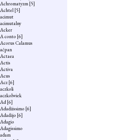
Achromatyzm
[5]
Achtel
[5]
acimut
acimutalny
Acker
A conto
[6]
Acorus Calamus
aćpan
Actaea
Actis
Activa
Acus
Acz
[6]
aczkoli
aczkolwiek
Ad
[6]
Adadżissimo
[6]
Adadżjo
[6]
Adagio
Adagissimo
adam