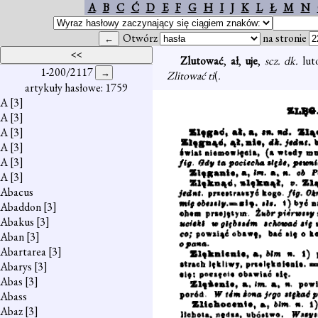
A
B
C
Ć
D
E
F
G
H
I
J
K
L
Ł
M
N
Otwórz
na stronie
Zlutować
,
ał
,
uje
,
scz. dk.
lut
1-200/2117
Zlitować ti
(
.
artykuły hasłowe: 1759
A
[3]
A
[3]
A
[3]
A
[3]
A
[3]
A
[3]
Abacus
Abaddon
[3]
Abakus
[3]
Aban
[3]
Abartarea
[3]
Abarys
[3]
Abas
[3]
Abass
Abaz
[3]