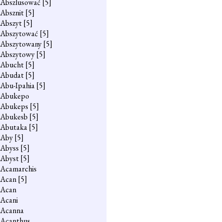
Abszlusować
[5]
Absznit
[5]
Abszyt
[5]
Abszytować
[5]
Abszytowany
[5]
Abszytowy
[5]
Abucht
[5]
Abudat
[5]
Abu-Ipahia
[5]
Abukepo
Abukeps
[5]
Abukesb
[5]
Abutaka
[5]
Aby
[5]
Abyss
[5]
Abyst
[5]
Acamarchis
Acan
[5]
Acan
Acani
Acanna
Acanthus