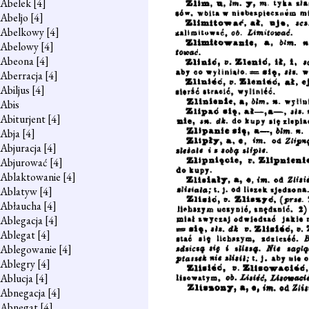
Abelek
[4]
Abeljo
[4]
Abelkowy
[4]
Abelowy
[4]
Abeona
[4]
Aberracja
[4]
Abiljus
[4]
Abis
Abiturjent
[4]
Abja
[4]
Abjuracja
[4]
Abjurować
[4]
Ablaktowanie
[4]
Ablatyw
[4]
Abłaucha
[4]
Ablegacja
[4]
Ablegat
[4]
Ablegowanie
[4]
Ablegry
[4]
Ablucja
[4]
Abnegacja
[4]
Abnegat
[4]