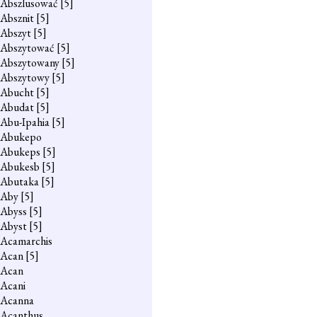
Abszlusować
[5]
Absznit
[5]
Abszyt
[5]
Abszytować
[5]
Abszytowany
[5]
Abszytowy
[5]
Abucht
[5]
Abudat
[5]
Abu-Ipahia
[5]
Abukepo
Abukeps
[5]
Abukesb
[5]
Abutaka
[5]
Aby
[5]
Abyss
[5]
Abyst
[5]
Acamarchis
Acan
[5]
Acan
Acani
Acanna
Acanthus