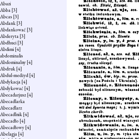
Abazi
Abba
[3]
Abcas
[3]
Abdank
[3]
Abdankować
[3]
Abderyta
[3]
Abdhuci
[3]
Abdimi
[4]
abdominalis
Abdominalny
[4]
Abdruk
[4]
Abdul-medżyd
[4]
Abdykacja
[4]
Abdykować
[4]
Abecadarjusz
[4]
Abecadlarka
Abecadlarz
Abecadlnik
[4]
Abecadło
[4]
Abecadłowy
[4]
Abelagja
[4]