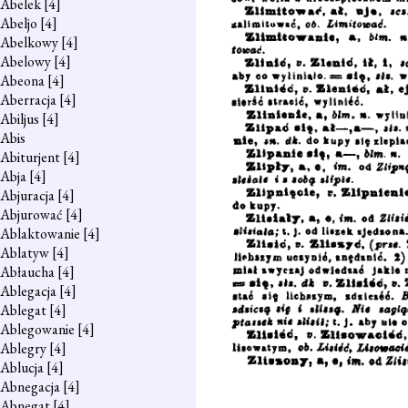
Abelek
[4]
Abeljo
[4]
Abelkowy
[4]
Abelowy
[4]
Abeona
[4]
Aberracja
[4]
Abiljus
[4]
Abis
Abiturjent
[4]
Abja
[4]
Abjuracja
[4]
Abjurować
[4]
Ablaktowanie
[4]
Ablatyw
[4]
Abłaucha
[4]
Ablegacja
[4]
Ablegat
[4]
Ablegowanie
[4]
Ablegry
[4]
Ablucja
[4]
Abnegacja
[4]
Abnegat
[4]