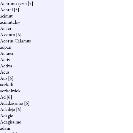
Achromatyzm
[5]
Achtel
[5]
acimut
acimutalny
Acker
A conto
[6]
Acorus Calamus
aćpan
Actaea
Actis
Activa
Acus
Acz
[6]
aczkoli
aczkolwiek
Ad
[6]
Adadżissimo
[6]
Adadżjo
[6]
Adagio
Adagissimo
adam