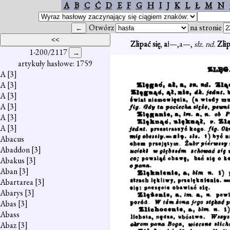
A
B
C
Ć
D
E
F
G
H
I
J
K
L
Ł
M
N
Otwórz
na stronie
Zlipać się
,
a
ł—,a—,
słz. nd.
Zli
1-200/2117
artykuły hasłowe: 1759
A
[3]
A
[3]
A
[3]
A
[3]
A
[3]
A
[3]
Abacus
Abaddon
[3]
Abakus
[3]
Aban
[3]
Abartarea
[3]
Abarys
[3]
Abas
[3]
Abass
Abaz
[3]