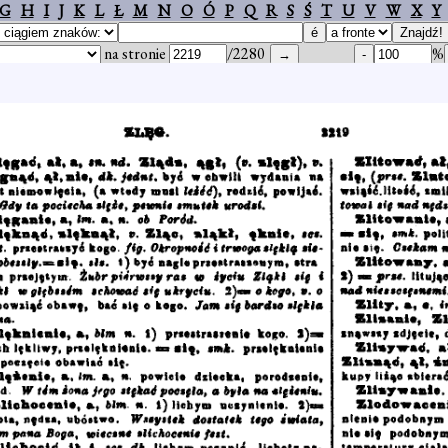
G
H
I
J
K
L
Ł
M
N
O
Ó
P
Q
R
S
Ś
T
U
V
W
X
Y
na stronie
/2280
%