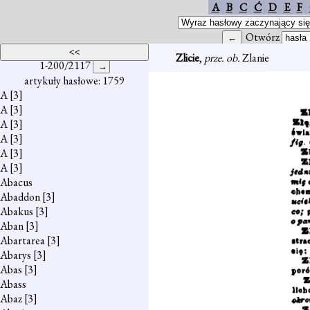
A
B
C
Ć
D
E
F
Otwórz
Zlicie
,
prze. ob.
Zlanie
1-200/2117
artykuły hasłowe: 1759
A
[3]
A
[3]
A
[3]
A
[3]
A
[3]
A
[3]
Abacus
Abaddon
[3]
Abakus
[3]
Aban
[3]
Abartarea
[3]
Abarys
[3]
Abas
[3]
Abass
Abaz
[3]