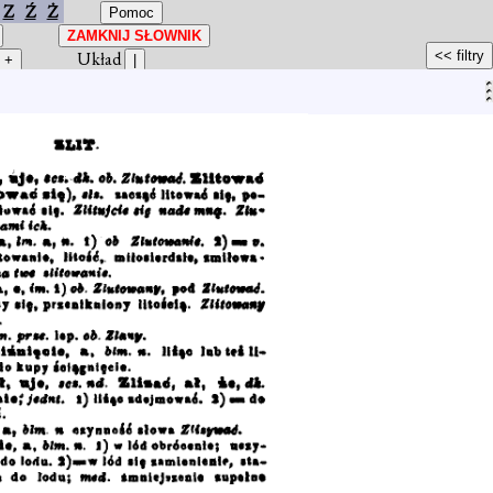
Z
Ź
Ż
Układ