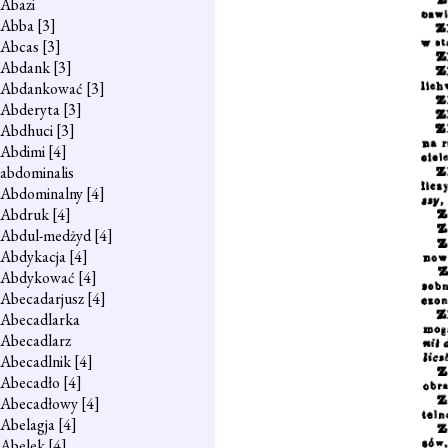
Abazi
Abba
[3]
Abcas
[3]
Abdank
[3]
Abdankować
[3]
Abderyta
[3]
Abdhuci
[3]
Abdimi
[4]
abdominalis
Abdominalny
[4]
Abdruk
[4]
Abdul-medżyd
[4]
Abdykacja
[4]
Abdykować
[4]
Abecadarjusz
[4]
Abecadlarka
Abecadlarz
Abecadlnik
[4]
Abecadło
[4]
Abecadłowy
[4]
Abelagja
[4]
Abelek
[4]