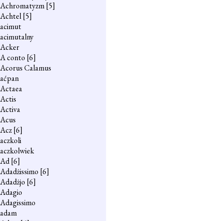
Achromatyzm
[5]
Achtel
[5]
acimut
acimutalny
Acker
A conto
[6]
Acorus Calamus
aćpan
Actaea
Actis
Activa
Acus
Acz
[6]
aczkoli
aczkolwiek
Ad
[6]
Adadżissimo
[6]
Adadżjo
[6]
Adagio
Adagissimo
adam