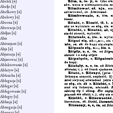
Abelek
[4]
Abeljo
[4]
Abelkowy
[4]
Abelowy
[4]
Abeona
[4]
Aberracja
[4]
Abiljus
[4]
Abis
Abiturjent
[4]
Abja
[4]
Abjuracja
[4]
Abjurować
[4]
Ablaktowanie
[4]
Ablatyw
[4]
Abłaucha
[4]
Ablegacja
[4]
Ablegat
[4]
Ablegowanie
[4]
Ablegry
[4]
Ablucja
[4]
Abnegacja
[4]
Abnegat
[4]