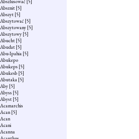
Abszlusować
[5]
Absznit
[5]
Abszyt
[5]
Abszytować
[5]
Abszytowany
[5]
Abszytowy
[5]
Abucht
[5]
Abudat
[5]
Abu-Ipahia
[5]
Abukepo
Abukeps
[5]
Abukesb
[5]
Abutaka
[5]
Aby
[5]
Abyss
[5]
Abyst
[5]
Acamarchis
Acan
[5]
Acan
Acani
Acanna
Acanthus