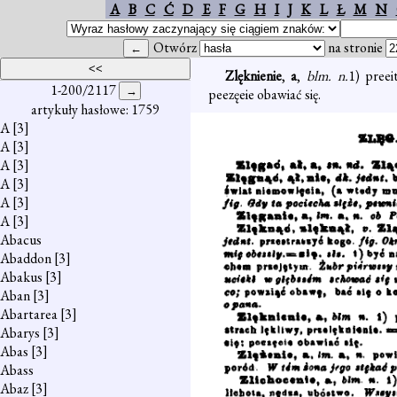
A
B
C
Ć
D
E
F
G
H
I
J
K
L
Ł
M
N
Otwórz
na stronie
Zlęknienie
,
a
,
blm. n.
1) preei
1-200/2117
peezęeie obawiać się.
artykuły hasłowe: 1759
A
[3]
A
[3]
A
[3]
A
[3]
A
[3]
A
[3]
Abacus
Abaddon
[3]
Abakus
[3]
Aban
[3]
Abartarea
[3]
Abarys
[3]
Abas
[3]
Abass
Abaz
[3]