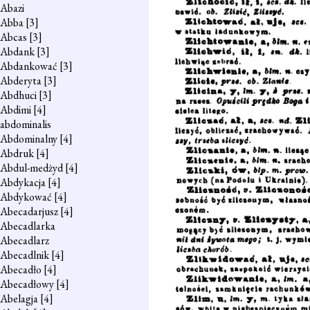
Abazi
Abba
[3]
Abcas
[3]
Abdank
[3]
Abdankować
[3]
Abderyta
[3]
Abdhuci
[3]
Abdimi
[4]
abdominalis
Abdominalny
[4]
Abdruk
[4]
Abdul-medżyd
[4]
Abdykacja
[4]
Abdykować
[4]
Abecadarjusz
[4]
Abecadlarka
Abecadlarz
Abecadlnik
[4]
Abecadło
[4]
Abecadłowy
[4]
Abelagja
[4]