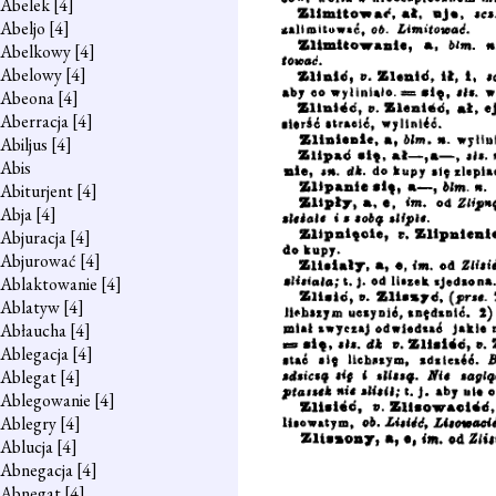
Abelek
[4]
Abeljo
[4]
Abelkowy
[4]
Abelowy
[4]
Abeona
[4]
Aberracja
[4]
Abiljus
[4]
Abis
Abiturjent
[4]
Abja
[4]
Abjuracja
[4]
Abjurować
[4]
Ablaktowanie
[4]
Ablatyw
[4]
Abłaucha
[4]
Ablegacja
[4]
Ablegat
[4]
Ablegowanie
[4]
Ablegry
[4]
Ablucja
[4]
Abnegacja
[4]
Abnegat
[4]