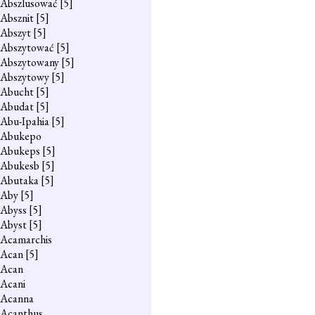
Abszlusować
[5]
Absznit
[5]
Abszyt
[5]
Abszytować
[5]
Abszytowany
[5]
Abszytowy
[5]
Abucht
[5]
Abudat
[5]
Abu-Ipahia
[5]
Abukepo
Abukeps
[5]
Abukesb
[5]
Abutaka
[5]
Aby
[5]
Abyss
[5]
Abyst
[5]
Acamarchis
Acan
[5]
Acan
Acani
Acanna
Acanthus