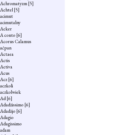
Achromatyzm
[5]
Achtel
[5]
acimut
acimutalny
Acker
A conto
[6]
Acorus Calamus
aćpan
Actaea
Actis
Activa
Acus
Acz
[6]
aczkoli
aczkolwiek
Ad
[6]
Adadżissimo
[6]
Adadżjo
[6]
Adagio
Adagissimo
adam