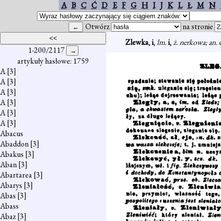
A
B
C
Ć
D
E
F
G
H
I
J
K
L
Ł
M
N
Otwórz
na stronie
Zlewka
,
i
,
lm.
i
,
ż. nerkowa; an.
1-200/2117
artykuły hasłowe: 1759
A
[3]
A
[3]
A
[3]
A
[3]
A
[3]
A
[3]
Abacus
Abaddon
[3]
Abakus
[3]
Aban
[3]
Abartarea
[3]
Abarys
[3]
Abas
[3]
Abass
Abaz
[3]