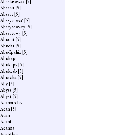
Abszlusować
[5]
Absznit
[5]
Abszyt
[5]
Abszytować
[5]
Abszytowany
[5]
Abszytowy
[5]
Abucht
[5]
Abudat
[5]
Abu-Ipahia
[5]
Abukepo
Abukeps
[5]
Abukesb
[5]
Abutaka
[5]
Aby
[5]
Abyss
[5]
Abyst
[5]
Acamarchis
Acan
[5]
Acan
Acani
Acanna
Acanthus