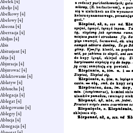
Abelek
[4]
Abeljo
[4]
Abelkowy
[4]
Abelowy
[4]
Abeona
[4]
Aberracja
[4]
Abiljus
[4]
Abis
Abiturjent
[4]
Abja
[4]
Abjuracja
[4]
Abjurować
[4]
Ablaktowanie
[4]
Ablatyw
[4]
Abłaucha
[4]
Ablegacja
[4]
Ablegat
[4]
Ablegowanie
[4]
Ablegry
[4]
Ablucja
[4]
Abnegacja
[4]
Abnegat
[4]