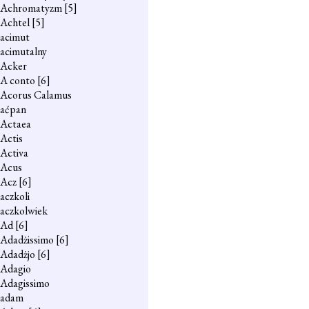
Achromatyzm
[5]
Achtel
[5]
acimut
acimutalny
Acker
A conto
[6]
Acorus Calamus
aćpan
Actaea
Actis
Activa
Acus
Acz
[6]
aczkoli
aczkolwiek
Ad
[6]
Adadżissimo
[6]
Adadżjo
[6]
Adagio
Adagissimo
adam