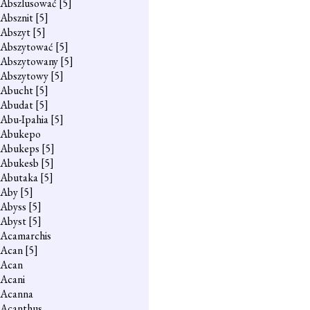
Abszlusować
[5]
Absznit
[5]
Abszyt
[5]
Abszytować
[5]
Abszytowany
[5]
Abszytowy
[5]
Abucht
[5]
Abudat
[5]
Abu-Ipahia
[5]
Abukepo
Abukeps
[5]
Abukesb
[5]
Abutaka
[5]
Aby
[5]
Abyss
[5]
Abyst
[5]
Acamarchis
Acan
[5]
Acan
Acani
Acanna
Acanthus