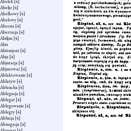
Abelek
[4]
Abeljo
[4]
Abelkowy
[4]
Abelowy
[4]
Abeona
[4]
Aberracja
[4]
Abiljus
[4]
Abis
Abiturjent
[4]
Abja
[4]
Abjuracja
[4]
Abjurować
[4]
Ablaktowanie
[4]
Ablatyw
[4]
Abłaucha
[4]
Ablegacja
[4]
Ablegat
[4]
Ablegowanie
[4]
Ablegry
[4]
Ablucja
[4]
Abnegacja
[4]
Abnegat
[4]