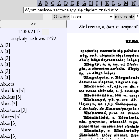
A
B
C
Ć
D
E
F
G
H
I
J
K
L
Ł
M
N
Otwórz
na stronie
Zlekczenie
,
a
,
blm. n.
ueajaienl*,
1-200/2117
artykuły hasłowe: 1759
A
[3]
A
[3]
A
[3]
A
[3]
A
[3]
A
[3]
Abacus
Abaddon
[3]
Abakus
[3]
Aban
[3]
Abartarea
[3]
Abarys
[3]
Abas
[3]
Abass
Abaz
[3]