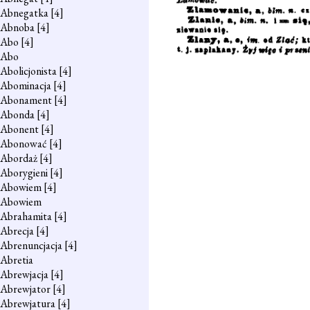
Abnegatka
[4]
Abnoba
[4]
Abo
[4]
Abo
Abolicjonista
[4]
Abominacja
[4]
Abonament
[4]
Abonda
[4]
Abonent
[4]
Abonować
[4]
Abordaż
[4]
Aborygieni
[4]
Abowiem
[4]
Abowiem
Abrahamita
[4]
Abrecja
[4]
Abrenuncjacja
[4]
Abretia
Abrewjacja
[4]
Abrewjator
[4]
Abrewjatura
[4]