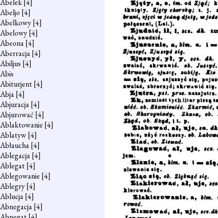
Abelek
[4]
Abeljo
[4]
Abelkowy
[4]
Abelowy
[4]
Abeona
[4]
Aberracja
[4]
Abiljus
[4]
Abis
Abiturjent
[4]
Abja
[4]
Abjuracja
[4]
Abjurować
[4]
Ablaktowanie
[4]
Ablatyw
[4]
Abłaucha
[4]
Ablegacja
[4]
Ablegat
[4]
Ablegowanie
[4]
Ablegry
[4]
Ablucja
[4]
Abnegacja
[4]
Abnegat
[4]