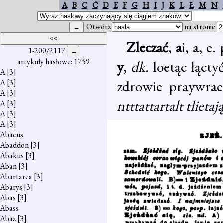
A
B
C
Ć
D
E
F
G
H
I
J
K
L
Ł
M
N
Otwórz
na stronie
Zleczać
,
a
i, a, e.
1-200/2117
artykuły hasłowe: 1759
y
,
dk.
loetąc łącty
A
[3]
zdrowie praywrae
A
[3]
A
[3]
ntttattartalt tłietają
A
[3]
A
[3]
A
[3]
Abacus
Abaddon
[3]
Abakus
[3]
Aban
[3]
Abartarea
[3]
Abarys
[3]
Abas
[3]
Abass
Abaz
[3]