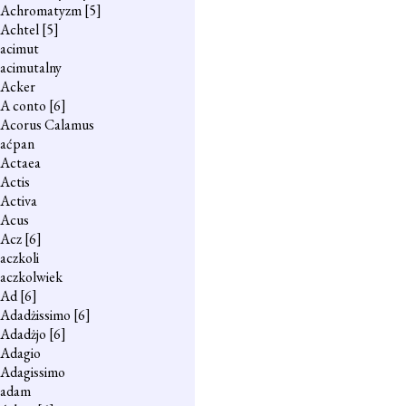
Achromatyzm
[5]
Achtel
[5]
acimut
acimutalny
Acker
A conto
[6]
Acorus Calamus
aćpan
Actaea
Actis
Activa
Acus
Acz
[6]
aczkoli
aczkolwiek
Ad
[6]
Adadżissimo
[6]
Adadżjo
[6]
Adagio
Adagissimo
adam