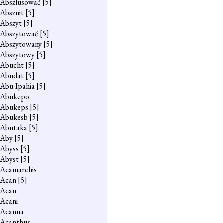
Abszlusować
[5]
Absznit
[5]
Abszyt
[5]
Abszytować
[5]
Abszytowany
[5]
Abszytowy
[5]
Abucht
[5]
Abudat
[5]
Abu-Ipahia
[5]
Abukepo
Abukeps
[5]
Abukesb
[5]
Abutaka
[5]
Aby
[5]
Abyss
[5]
Abyst
[5]
Acamarchis
Acan
[5]
Acan
Acani
Acanna
Acanthus