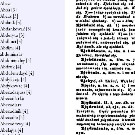
Abazi
Abba
[3]
Abcas
[3]
Abdank
[3]
Abdankować
[3]
Abderyta
[3]
Abdhuci
[3]
Abdimi
[4]
abdominalis
Abdominalny
[4]
Abdruk
[4]
Abdul-medżyd
[4]
Abdykacja
[4]
Abdykować
[4]
Abecadarjusz
[4]
Abecadlarka
Abecadlarz
Abecadlnik
[4]
Abecadło
[4]
Abecadłowy
[4]
Abelagja
[4]