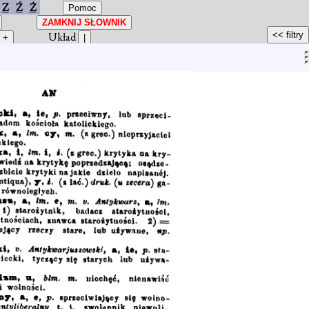
Z
Ź
Ż
Układ