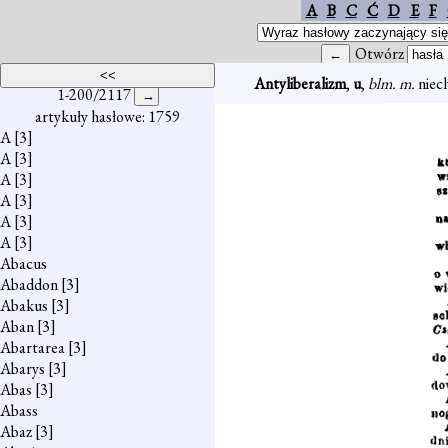
A
B
C
Ć
D
E
F
Otwórz
Antyliberalizm
,
u
,
blm. m.
niec
1-200/2117
artykuły hasłowe: 1759
A
[3]
A
[3]
A
[3]
A
[3]
A
[3]
A
[3]
Abacus
Abaddon
[3]
Abakus
[3]
Aban
[3]
Abartarea
[3]
Abarys
[3]
Abas
[3]
Abass
Abaz
[3]