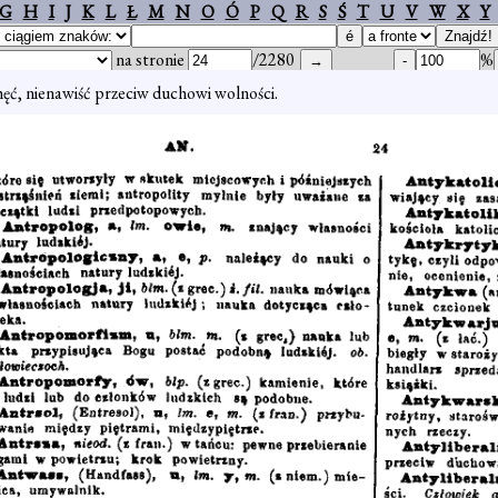
G
H
I
J
K
L
Ł
M
N
O
Ó
P
Q
R
S
Ś
T
U
V
W
X
Y
na stronie
/2280
%
hęć, nienawiść przeciw duchowi wolności.