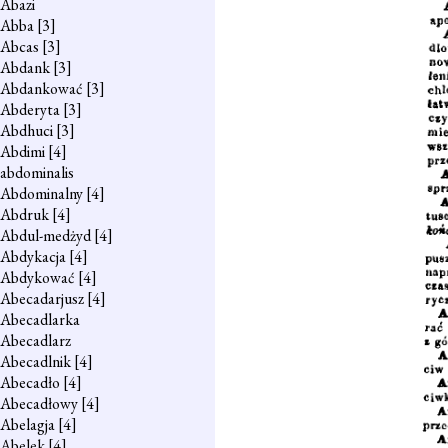
Abazi
Abba
[3]
Abcas
[3]
Abdank
[3]
Abdankować
[3]
Abderyta
[3]
Abdhuci
[3]
Abdimi
[4]
abdominalis
Abdominalny
[4]
Abdruk
[4]
Abdul-medżyd
[4]
Abdykacja
[4]
Abdykować
[4]
Abecadarjusz
[4]
Abecadlarka
Abecadlarz
Abecadlnik
[4]
Abecadło
[4]
Abecadłowy
[4]
Abelagja
[4]
Abelek
[4]