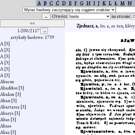
A
B
C
Ć
D
E
F
G
H
I
J
K
L
Ł
M
N
Otwórz
na stronie
Zjednacz
,
a
,
lm.
a,
m.
ten, klóry
1-200/2117
artykuły hasłowe: 1759
A
[3]
A
[3]
A
[3]
A
[3]
A
[3]
A
[3]
Abacus
Abaddon
[3]
Abakus
[3]
Aban
[3]
Abartarea
[3]
Abarys
[3]
Abas
[3]
Abass
Abaz
[3]