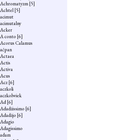
Achromatyzm
[5]
Achtel
[5]
acimut
acimutalny
Acker
A conto
[6]
Acorus Calamus
aćpan
Actaea
Actis
Activa
Acus
Acz
[6]
aczkoli
aczkolwiek
Ad
[6]
Adadżissimo
[6]
Adadżjo
[6]
Adagio
Adagissimo
adam