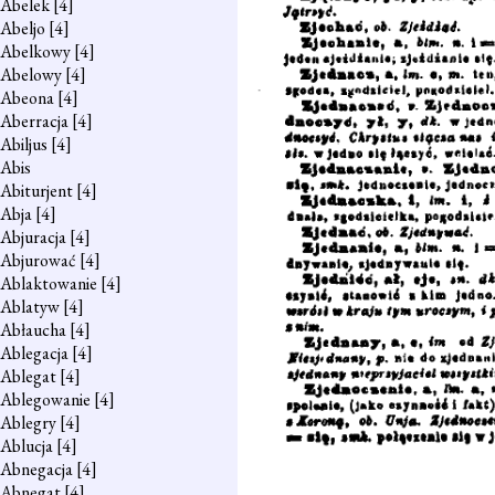
Abelek
[4]
Abeljo
[4]
Abelkowy
[4]
Abelowy
[4]
Abeona
[4]
Aberracja
[4]
Abiljus
[4]
Abis
Abiturjent
[4]
Abja
[4]
Abjuracja
[4]
Abjurować
[4]
Ablaktowanie
[4]
Ablatyw
[4]
Abłaucha
[4]
Ablegacja
[4]
Ablegat
[4]
Ablegowanie
[4]
Ablegry
[4]
Ablucja
[4]
Abnegacja
[4]
Abnegat
[4]