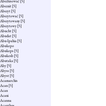
Abszlusować
[5]
Absznit
[5]
Abszyt
[5]
Abszytować
[5]
Abszytowany
[5]
Abszytowy
[5]
Abucht
[5]
Abudat
[5]
Abu-Ipahia
[5]
Abukepo
Abukeps
[5]
Abukesb
[5]
Abutaka
[5]
Aby
[5]
Abyss
[5]
Abyst
[5]
Acamarchis
Acan
[5]
Acan
Acani
Acanna
Acanthus