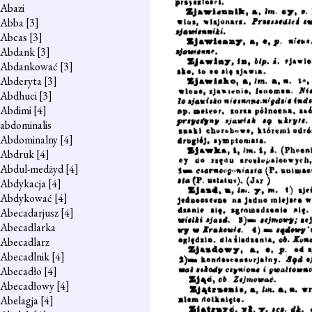
Abazi
Abba
[3]
Abcas
[3]
Abdank
[3]
Abdankować
[3]
Abderyta
[3]
Abdhuci
[3]
Abdimi
[4]
abdominalis
Abdominalny
[4]
Abdruk
[4]
Abdul-medżyd
[4]
Abdykacja
[4]
Abdykować
[4]
Abecadarjusz
[4]
Abecadlarka
Abecadlarz
Abecadlnik
[4]
Abecadło
[4]
Abecadłowy
[4]
Abelagja
[4]