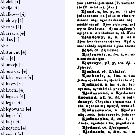
Abelek
[4]
Abeljo
[4]
Abelkowy
[4]
Abelowy
[4]
Abeona
[4]
Aberracja
[4]
Abiljus
[4]
Abis
Abiturjent
[4]
Abja
[4]
Abjuracja
[4]
Abjurować
[4]
Ablaktowanie
[4]
Ablatyw
[4]
Abłaucha
[4]
Ablegacja
[4]
Ablegat
[4]
Ablegowanie
[4]
Ablegry
[4]
Ablucja
[4]
Abnegacja
[4]
Abnegat
[4]