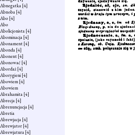
Abnegatka
[4]
Abnoba
[4]
Abo
[4]
Abo
Abolicjonista
[4]
Abominacja
[4]
Abonament
[4]
Abonda
[4]
Abonent
[4]
Abonować
[4]
Abordaż
[4]
Aborygieni
[4]
Abowiem
[4]
Abowiem
Abrahamita
[4]
Abrecja
[4]
Abrenuncjacja
[4]
Abretia
Abrewjacja
[4]
Abrewjator
[4]
Abrewjatura
[4]