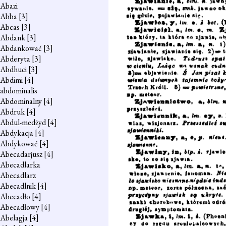
Abazi
Abba
[3]
Abcas
[3]
Abdank
[3]
Abdankować
[3]
Abderyta
[3]
Abdhuci
[3]
Abdimi
[4]
abdominalis
Abdominalny
[4]
Abdruk
[4]
Abdul-medżyd
[4]
Abdykacja
[4]
Abdykować
[4]
Abecadarjusz
[4]
Abecadlarka
Abecadlarz
Abecadlnik
[4]
Abecadło
[4]
Abecadłowy
[4]
Abelagja
[4]