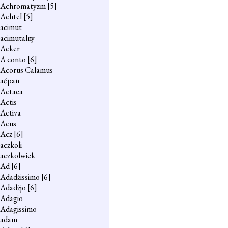
Achromatyzm
[5]
Achtel
[5]
acimut
acimutalny
Acker
A conto
[6]
Acorus Calamus
aćpan
Actaea
Actis
Activa
Acus
Acz
[6]
aczkoli
aczkolwiek
Ad
[6]
Adadżissimo
[6]
Adadżjo
[6]
Adagio
Adagissimo
adam