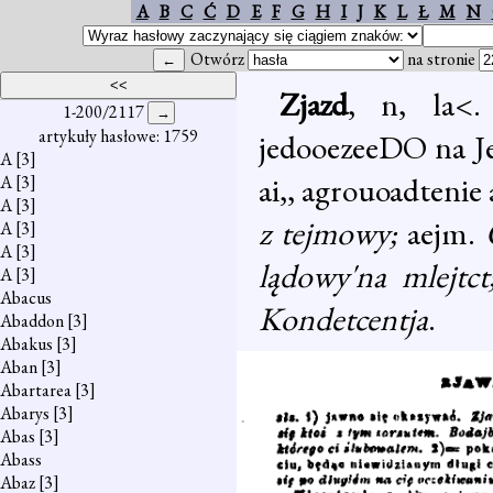
A
B
C
Ć
D
E
F
G
H
I
J
K
L
Ł
M
N
Otwórz
na stronie
Zjazd
, n, la<
1-200/2117
artykuły hasłowe: 1759
jedooezeeDO na Jed
A
[3]
ai,, agrouoadtenie 
A
[3]
A
[3]
z tejmowy;
aejm.
A
[3]
A
[3]
lądowy'na mlejtc
A
[3]
Abacus
Kondetcentja
.
Abaddon
[3]
Abakus
[3]
Aban
[3]
Abartarea
[3]
Abarys
[3]
Abas
[3]
Abass
Abaz
[3]