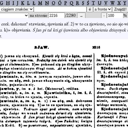
G
H
I
J
K
L
Ł
M
N
O
Ó
P
Q
R
S
Ś
T
U
V
W
X
Y
na stronie
/2280
%
,
entk.
dakonan* stawianie, zjawiania aif. 2) w to ca zjawiono, oo aio aje-w
iu.
k)» objawiania.
Ś Jan pi tal kti.gi ijuwienia albo objawienia dtiuynyek
r.