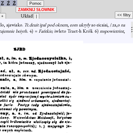
Z
Ź
Ż
Układ
ilo, ajawiako.
Tt.deuit ipal pod oknem
,
eom ukryły
ao eicaiai, /.za,o
na
 tajemnie beiyrh.
4) =
Fańtkie;
iwleto Traet-h Króli. 6)
mspowietrint
,