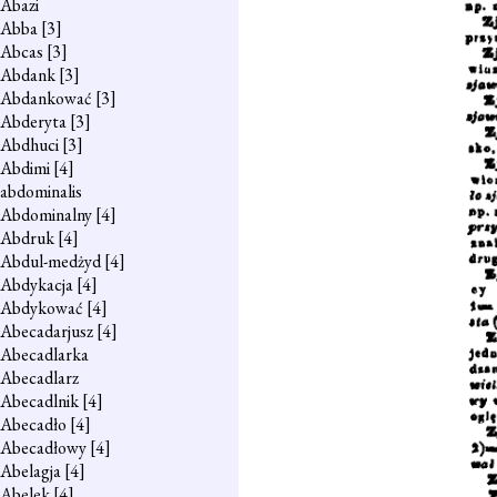
Abazi
Abba
[3]
Abcas
[3]
Abdank
[3]
Abdankować
[3]
Abderyta
[3]
Abdhuci
[3]
Abdimi
[4]
abdominalis
Abdominalny
[4]
Abdruk
[4]
Abdul-medżyd
[4]
Abdykacja
[4]
Abdykować
[4]
Abecadarjusz
[4]
Abecadlarka
Abecadlarz
Abecadlnik
[4]
Abecadło
[4]
Abecadłowy
[4]
Abelagja
[4]
Abelek
[4]