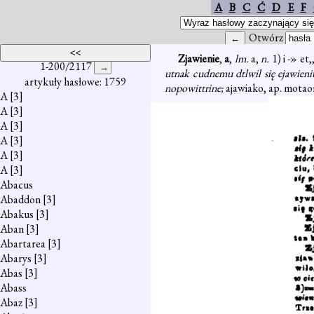
A
B
C
Ć
D
E
F
Otwórz
Zjawienie
,
a
,
lm.
a,
n.
1) i -» et,
1-200/2117
utnak cudnemu dtlwil się ejawien
artykuły hasłowe: 1759
nopowittrine;
ajawiako, ap. motao
A
[3]
A
[3]
A
[3]
A
[3]
A
[3]
A
[3]
Abacus
Abaddon
[3]
Abakus
[3]
Aban
[3]
Abartarea
[3]
Abarys
[3]
Abas
[3]
Abass
Abaz
[3]