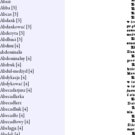
Abazi
Abba
[3]
Abcas
[3]
Abdank
[3]
Abdankować
[3]
Abderyta
[3]
Abdhuci
[3]
Abdimi
[4]
abdominalis
Abdominalny
[4]
Abdruk
[4]
Abdul-medżyd
[4]
Abdykacja
[4]
Abdykować
[4]
Abecadarjusz
[4]
Abecadlarka
Abecadlarz
Abecadlnik
[4]
Abecadło
[4]
Abecadłowy
[4]
Abelagja
[4]
Abelek
[4]