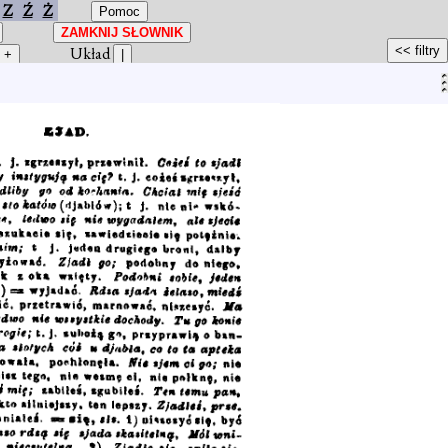
Z
Ź
Ż
Układ