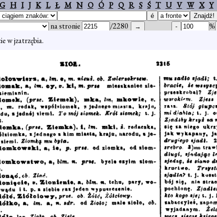
G
H
I
J
K
L
Ł
M
N
O
Ó
P
Q
R
S
Ś
T
U
V
W
X
Y
na stronie
/2280
%
ie w jzatrzębia.