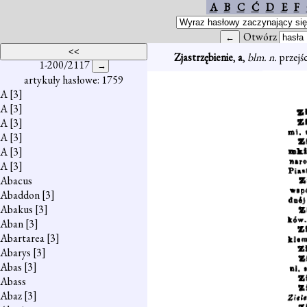
A
B
C
Ć
D
E
F
Otwórz
Zjastrzębienie
,
a
,
blm. n.
przejśc
1-200/2117
artykuły hasłowe: 1759
A
[3]
A
[3]
A
[3]
A
[3]
A
[3]
A
[3]
Abacus
Abaddon
[3]
Abakus
[3]
Aban
[3]
Abartarea
[3]
Abarys
[3]
Abas
[3]
Abass
Abaz
[3]