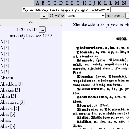
A
B
C
Ć
D
E
F
G
H
I
J
K
L
Ł
M
N
Otwórz
na stronie
Ziomkowski
,
a
,
ie
,
p. prze.
od z
1-200/2117
artykuły hasłowe: 1759
A
[3]
A
[3]
A
[3]
A
[3]
A
[3]
A
[3]
Abacus
Abaddon
[3]
Abakus
[3]
Aban
[3]
Abartarea
[3]
Abarys
[3]
Abas
[3]
Abass
Abaz
[3]