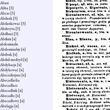
Abazi
Abba
[3]
Abcas
[3]
Abdank
[3]
Abdankować
[3]
Abderyta
[3]
Abdhuci
[3]
Abdimi
[4]
abdominalis
Abdominalny
[4]
Abdruk
[4]
Abdul-medżyd
[4]
Abdykacja
[4]
Abdykować
[4]
Abecadarjusz
[4]
Abecadlarka
Abecadlarz
Abecadlnik
[4]
Abecadło
[4]
Abecadłowy
[4]
Abelagja
[4]