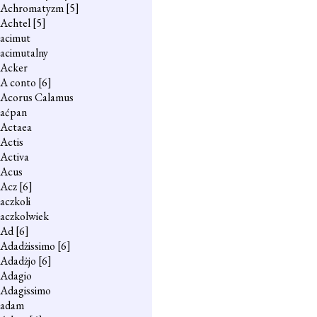
Achromatyzm
[5]
Achtel
[5]
acimut
acimutalny
Acker
A conto
[6]
Acorus Calamus
aćpan
Actaea
Actis
Activa
Acus
Acz
[6]
aczkoli
aczkolwiek
Ad
[6]
Adadżissimo
[6]
Adadżjo
[6]
Adagio
Adagissimo
adam