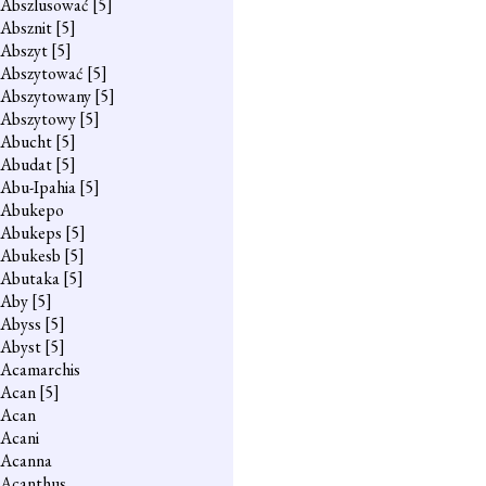
Abszlusować
[5]
Absznit
[5]
Abszyt
[5]
Abszytować
[5]
Abszytowany
[5]
Abszytowy
[5]
Abucht
[5]
Abudat
[5]
Abu-Ipahia
[5]
Abukepo
Abukeps
[5]
Abukesb
[5]
Abutaka
[5]
Aby
[5]
Abyss
[5]
Abyst
[5]
Acamarchis
Acan
[5]
Acan
Acani
Acanna
Acanthus