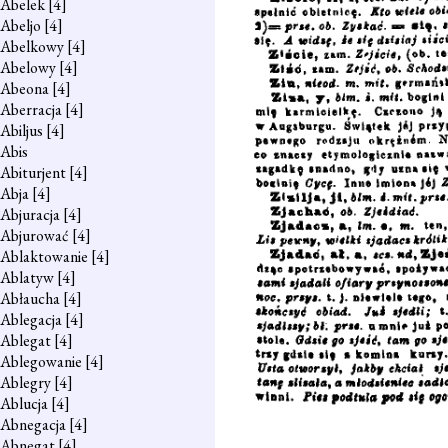
Abelek
[4]
Abeljo
[4]
Abelkowy
[4]
Abelowy
[4]
Abeona
[4]
Aberracja
[4]
Abiljus
[4]
Abis
Abiturjent
[4]
Abja
[4]
Abjuracja
[4]
Abjurować
[4]
Ablaktowanie
[4]
Ablatyw
[4]
Abłaucha
[4]
Ablegacja
[4]
Ablegat
[4]
Ablegowanie
[4]
Ablegry
[4]
Ablucja
[4]
Abnegacja
[4]
Abnegat
[4]