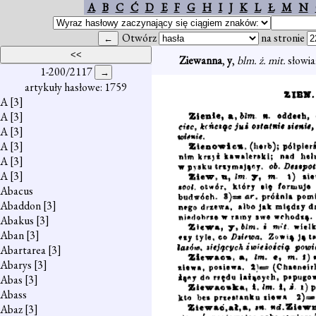
A
B
C
Ć
D
E
F
G
H
I
J
K
L
Ł
M
N
Otwórz
na stronie
Ziewanna
,
y
,
blm. ż. mit.
słowia
1-200/2117
artykuły hasłowe: 1759
A
[3]
A
[3]
A
[3]
A
[3]
A
[3]
A
[3]
Abacus
Abaddon
[3]
Abakus
[3]
Aban
[3]
Abartarea
[3]
Abarys
[3]
Abas
[3]
Abass
Abaz
[3]