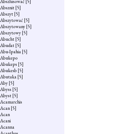
Abszlusować
[5]
Absznit
[5]
Abszyt
[5]
Abszytować
[5]
Abszytowany
[5]
Abszytowy
[5]
Abucht
[5]
Abudat
[5]
Abu-Ipahia
[5]
Abukepo
Abukeps
[5]
Abukesb
[5]
Abutaka
[5]
Aby
[5]
Abyss
[5]
Abyst
[5]
Acamarchis
Acan
[5]
Acan
Acani
Acanna
Acanthus