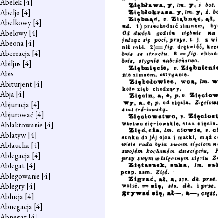
Abelek
[4]
Abeljo
[4]
Abelkowy
[4]
Abelowy
[4]
Abeona
[4]
Aberracja
[4]
Abiljus
[4]
Abis
Abiturjent
[4]
Abja
[4]
Abjuracja
[4]
Abjurować
[4]
Ablaktowanie
[4]
Ablatyw
[4]
Abłaucha
[4]
Ablegacja
[4]
Ablegat
[4]
Ablegowanie
[4]
Ablegry
[4]
Ablucja
[4]
Abnegacja
[4]
Abnegat
[4]