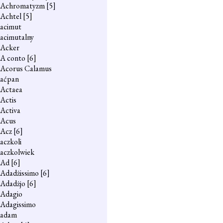
Achromatyzm
[5]
Achtel
[5]
acimut
acimutalny
Acker
A conto
[6]
Acorus Calamus
aćpan
Actaea
Actis
Activa
Acus
Acz
[6]
aczkoli
aczkolwiek
Ad
[6]
Adadżissimo
[6]
Adadżjo
[6]
Adagio
Adagissimo
adam