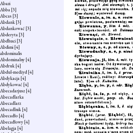
Abazi
Abba
[3]
Abcas
[3]
Abdank
[3]
Abdankować
[3]
Abderyta
[3]
Abdhuci
[3]
Abdimi
[4]
abdominalis
Abdominalny
[4]
Abdruk
[4]
Abdul-medżyd
[4]
Abdykacja
[4]
Abdykować
[4]
Abecadarjusz
[4]
Abecadlarka
Abecadlarz
Abecadlnik
[4]
Abecadło
[4]
Abecadłowy
[4]
Abelagja
[4]