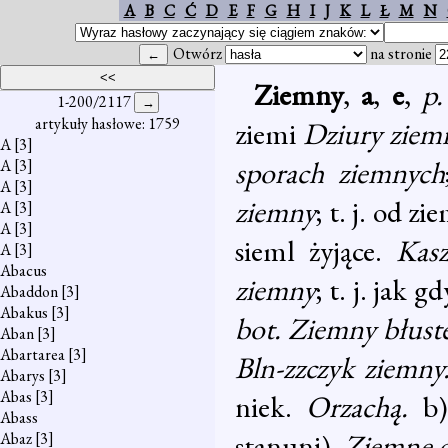
A
B
C
Ć
D
E
F
G
H
I
J
K
L
Ł
M
N
Otwórz
na stronie
Ziemny
,
a
,
e
,
p
1-200/2117
artykuły hasłowe: 1759
ziemi
Dziury ziem
A
[3]
sporach ziemnych
A
[3]
A
[3]
ziemny
; t. j. od z
A
[3]
A
[3]
sieml żyjące.
Kasz
A
[3]
Abacus
ziemny
; t. j. jak 
Abaddon
[3]
Abakus
[3]
bot. Ziemny błust
Aban
[3]
Abartarea
[3]
Bln-zzczyk ziemny
Abarys
[3]
Abas
[3]
niek.
Orzachą.
b
Abass
stanuni).
Ziemne o
Abaz
[3]