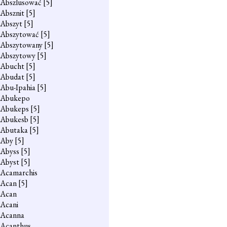
Abszlusować
[5]
Absznit
[5]
Abszyt
[5]
Abszytować
[5]
Abszytowany
[5]
Abszytowy
[5]
Abucht
[5]
Abudat
[5]
Abu-Ipahia
[5]
Abukepo
Abukeps
[5]
Abukesb
[5]
Abutaka
[5]
Aby
[5]
Abyss
[5]
Abyst
[5]
Acamarchis
Acan
[5]
Acan
Acani
Acanna
Acanthus