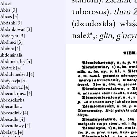
Abazi
tuberosus).
thnn Z
Abba
[3]
Abcas
[3]
(d«udoxida) właśc
Abdank
[3]
Abdankować
[3]
należ*,:
glin
,
g'ucy
Abderyta
[3]
Abdhuci
[3]
Abdimi
[4]
abdominalis
Abdominalny
[4]
Abdruk
[4]
Abdul-medżyd
[4]
Abdykacja
[4]
Abdykować
[4]
Abecadarjusz
[4]
Abecadlarka
Abecadlarz
Abecadlnik
[4]
Abecadło
[4]
Abecadłowy
[4]
Abelagja
[4]