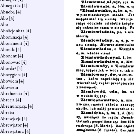
Abnegatka
[4]
Abnoba
[4]
Abo
[4]
Abo
Abolicjonista
[4]
Abominacja
[4]
Abonament
[4]
Abonda
[4]
Abonent
[4]
Abonować
[4]
Abordaż
[4]
Aborygieni
[4]
Abowiem
[4]
Abowiem
Abrahamita
[4]
Abrecja
[4]
Abrenuncjacja
[4]
Abretia
Abrewjacja
[4]
Abrewjator
[4]
Abrewjatura
[4]