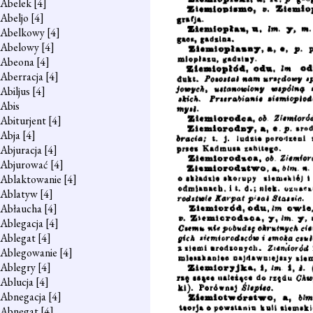
Abelek
[4]
Abeljo
[4]
Abelkowy
[4]
Abelowy
[4]
Abeona
[4]
Aberracja
[4]
Abiljus
[4]
Abis
Abiturjent
[4]
Abja
[4]
Abjuracja
[4]
Abjurować
[4]
Ablaktowanie
[4]
Ablatyw
[4]
Abłaucha
[4]
Ablegacja
[4]
Ablegat
[4]
Ablegowanie
[4]
Ablegry
[4]
Ablucja
[4]
Abnegacja
[4]
Abnegat
[4]