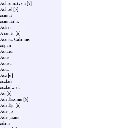
Achromatyzm
[5]
Achtel
[5]
acimut
acimutalny
Acker
A conto
[6]
Acorus Calamus
aćpan
Actaea
Actis
Activa
Acus
Acz
[6]
aczkoli
aczkolwiek
Ad
[6]
Adadżissimo
[6]
Adadżjo
[6]
Adagio
Adagissimo
adam