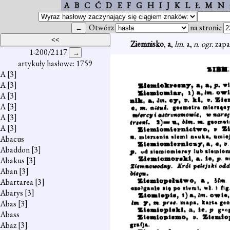
A
B
C
Ć
D
E
F
G
H
I
J
K
L
Ł
M
N
Otwórz
na stronie
Ziemnisko
,
a
,
lm.
a,
n. ogr.
zapa
1-200/2117
artykuły hasłowe: 1759
A
[3]
A
[3]
A
[3]
A
[3]
A
[3]
A
[3]
Abacus
Abaddon
[3]
Abakus
[3]
Aban
[3]
Abartarea
[3]
Abarys
[3]
Abas
[3]
Abass
Abaz
[3]