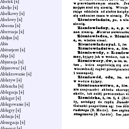
Abelek
[4]
Abeljo
[4]
Abelkowy
[4]
Abelowy
[4]
Abeona
[4]
Aberracja
[4]
Abiljus
[4]
Abis
Abiturjent
[4]
Abja
[4]
Abjuracja
[4]
Abjurować
[4]
Ablaktowanie
[4]
Ablatyw
[4]
Abłaucha
[4]
Ablegacja
[4]
Ablegat
[4]
Ablegowanie
[4]
Ablegry
[4]
Ablucja
[4]
Abnegacja
[4]
Abnegat
[4]