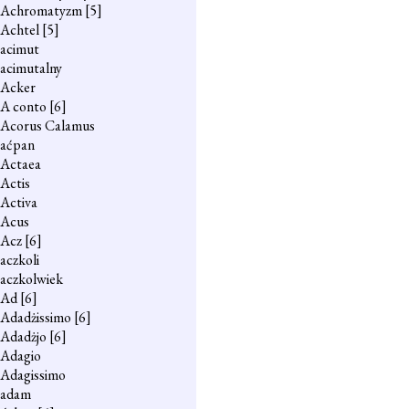
Achromatyzm
[5]
Achtel
[5]
acimut
acimutalny
Acker
A conto
[6]
Acorus Calamus
aćpan
Actaea
Actis
Activa
Acus
Acz
[6]
aczkoli
aczkolwiek
Ad
[6]
Adadżissimo
[6]
Adadżjo
[6]
Adagio
Adagissimo
adam