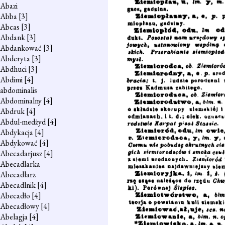
Abazi
Abba
[3]
Abcas
[3]
Abdank
[3]
Abdankować
[3]
Abderyta
[3]
Abdhuci
[3]
Abdimi
[4]
abdominalis
Abdominalny
[4]
Abdruk
[4]
Abdul-medżyd
[4]
Abdykacja
[4]
Abdykować
[4]
Abecadarjusz
[4]
Abecadlarka
Abecadlarz
Abecadlnik
[4]
Abecadło
[4]
Abecadłowy
[4]
Abelagja
[4]