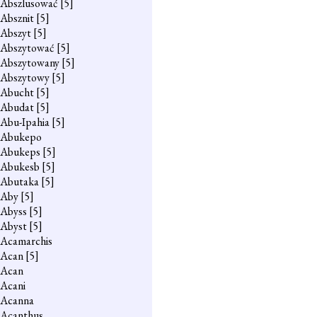
Abszlusować
[5]
Absznit
[5]
Abszyt
[5]
Abszytować
[5]
Abszytowany
[5]
Abszytowy
[5]
Abucht
[5]
Abudat
[5]
Abu-Ipahia
[5]
Abukepo
Abukeps
[5]
Abukesb
[5]
Abutaka
[5]
Aby
[5]
Abyss
[5]
Abyst
[5]
Acamarchis
Acan
[5]
Acan
Acani
Acanna
Acanthus