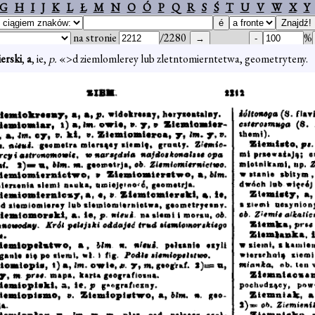
G
H
I
J
K
L
Ł
M
N
O
Ó
P
Q
R
S
Ś
T
U
V
W
X
Y
na stronie
/2280
%
erski
,
a
, ie,
p.
«>d ziemlomlerey lub zletntomierntetwa, geometryteny.