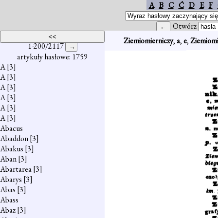
A
B
C
Ć
D
E
F
Otwórz
Ziemiomierniczy
,
a
,
e
,
Ziemiomi
1-200/2117
artykuły hasłowe: 1759
A
[3]
A
[3]
A
[3]
A
[3]
A
[3]
A
[3]
Abacus
Abaddon
[3]
Abakus
[3]
Aban
[3]
Abartarea
[3]
Abarys
[3]
Abas
[3]
Abass
Abaz
[3]