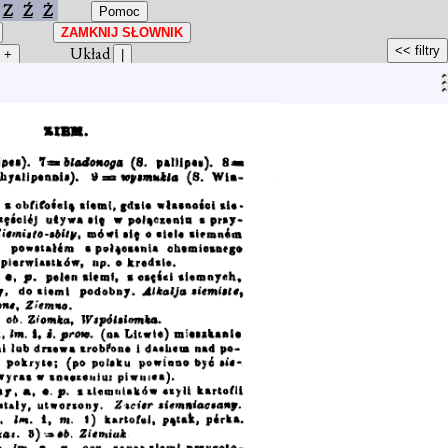
Z
Ź
Ż
Układ