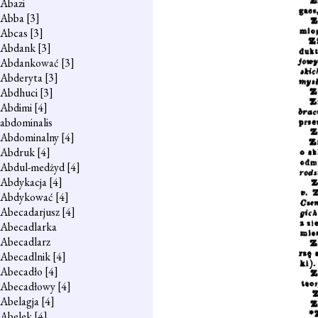
Abazi
Abba
[3]
Abcas
[3]
Abdank
[3]
Abdankować
[3]
Abderyta
[3]
Abdhuci
[3]
Abdimi
[4]
abdominalis
Abdominalny
[4]
Abdruk
[4]
Abdul-medżyd
[4]
Abdykacja
[4]
Abdykować
[4]
Abecadarjusz
[4]
Abecadlarka
Abecadlarz
Abecadlnik
[4]
Abecadło
[4]
Abecadłowy
[4]
Abelagja
[4]
Abelek
[4]