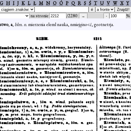
G
H
I
J
K
L
Ł
M
N
O
Ó
P
Q
R
S
Ś
T
U
V
W
X
Y
na stronie
/2280
%
stwo
,
a
,
blm. n.
mierzenia eleml nauka, nmiejęino<ć, geotnetrja.