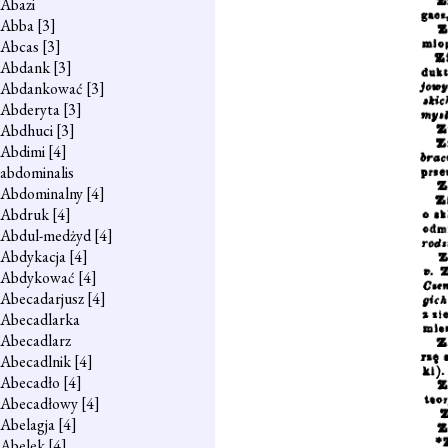
Abazi
Abba
[3]
Abcas
[3]
Abdank
[3]
Abdankować
[3]
Abderyta
[3]
Abdhuci
[3]
Abdimi
[4]
abdominalis
Abdominalny
[4]
Abdruk
[4]
Abdul-medżyd
[4]
Abdykacja
[4]
Abdykować
[4]
Abecadarjusz
[4]
Abecadlarka
Abecadlarz
Abecadlnik
[4]
Abecadło
[4]
Abecadłowy
[4]
Abelagja
[4]
Abelek
[4]