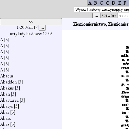
A
B
C
Ć
D
E
F
Otwórz
Ziemiomiernictwo
,
Ziemiomier
1-200/2117
artykuły hasłowe: 1759
A
[3]
A
[3]
A
[3]
A
[3]
A
[3]
A
[3]
Abacus
Abaddon
[3]
Abakus
[3]
Aban
[3]
Abartarea
[3]
Abarys
[3]
Abas
[3]
Abass
Abaz
[3]