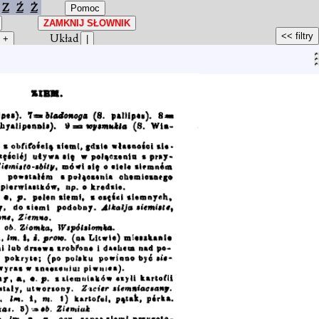
Z
Ź
Ż
Układ