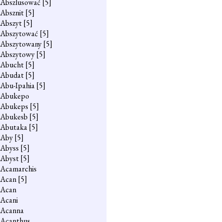
Abszlusować
[5]
Absznit
[5]
Abszyt
[5]
Abszytować
[5]
Abszytowany
[5]
Abszytowy
[5]
Abucht
[5]
Abudat
[5]
Abu-Ipahia
[5]
Abukepo
Abukeps
[5]
Abukesb
[5]
Abutaka
[5]
Aby
[5]
Abyss
[5]
Abyst
[5]
Acamarchis
Acan
[5]
Acan
Acani
Acanna
Acanthus