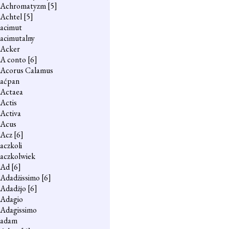
Achromatyzm
[5]
Achtel
[5]
acimut
acimutalny
Acker
A conto
[6]
Acorus Calamus
aćpan
Actaea
Actis
Activa
Acus
Acz
[6]
aczkoli
aczkolwiek
Ad
[6]
Adadżissimo
[6]
Adadżjo
[6]
Adagio
Adagissimo
adam