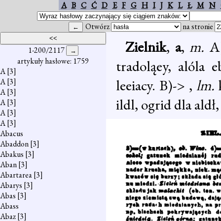
A
B
C
Ć
D
E
F
G
H
I
J
K
L
Ł
M
N
Otwórz
na stronie
Zielnik
,
a
,
m.
A)
1-200/2117
artykuły hasłowe: 1759
tradoląey, alóla e
A
[3]
leeiacy. B)-> ,
lm.
A
[3]
A
[3]
ildl, ogrid dla aldł
A
[3]
A
[3]
A
[3]
Abacus
Abaddon
[3]
Abakus
[3]
Aban
[3]
Abartarea
[3]
Abarys
[3]
Abas
[3]
Abass
Abaz
[3]