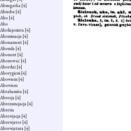
Abnegatka
[4]
Abnoba
[4]
Abo
[4]
Abo
Abolicjonista
[4]
Abominacja
[4]
Abonament
[4]
Abonda
[4]
Abonent
[4]
Abonować
[4]
Abordaż
[4]
Aborygieni
[4]
Abowiem
[4]
Abowiem
Abrahamita
[4]
Abrecja
[4]
Abrenuncjacja
[4]
Abretia
Abrewjacja
[4]
Abrewjator
[4]
Abrewjatura
[4]