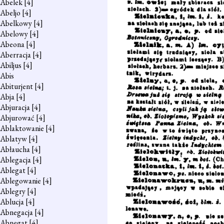
Abelek
[4]
Abeljo
[4]
Abelkowy
[4]
Abelowy
[4]
Abeona
[4]
Aberracja
[4]
Abiljus
[4]
Abis
Abiturjent
[4]
Abja
[4]
Abjuracja
[4]
Abjurować
[4]
Ablaktowanie
[4]
Ablatyw
[4]
Abłaucha
[4]
Ablegacja
[4]
Ablegat
[4]
Ablegowanie
[4]
Ablegry
[4]
Ablucja
[4]
Abnegacja
[4]
Abnegat
[4]