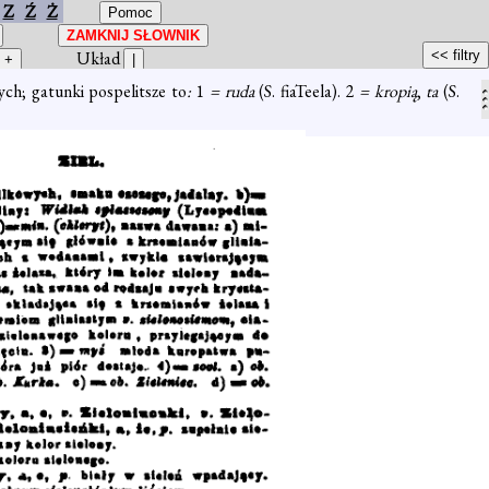
Z
Ź
Ż
Układ
ch; gatunki pospelitsze to
:
1
= ruda
(S. fiaTeela). 2
= kropią
,
ta
(S.