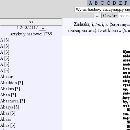
A
B
C
Ć
D
E
F
Otwórz
Zieliszka
,
i
,
lm
. i
,
ż.
(Sapramyza
1-200/2117
dzazaipzaatata). I> ałtkllzaaw (S.
artykuły hasłowe: 1759
A
[3]
A
[3]
A
[3]
A
[3]
A
[3]
A
[3]
Abacus
Abaddon
[3]
Abakus
[3]
Aban
[3]
Abartarea
[3]
Abarys
[3]
Abas
[3]
Abass
Abaz
[3]