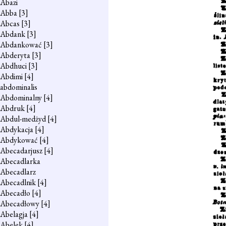
Abazi
Abba
[3]
Abcas
[3]
Abdank
[3]
Abdankować
[3]
Abderyta
[3]
Abdhuci
[3]
Abdimi
[4]
abdominalis
Abdominalny
[4]
Abdruk
[4]
Abdul-medżyd
[4]
Abdykacja
[4]
Abdykować
[4]
Abecadarjusz
[4]
Abecadlarka
Abecadlarz
Abecadlnik
[4]
Abecadło
[4]
Abecadłowy
[4]
Abelagja
[4]
Abelek
[4]