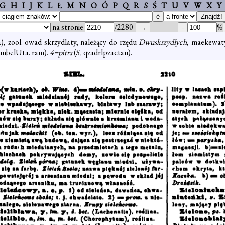
G
H
I
J
K
L
Ł
M
N
O
Ó
P
Q
R
S
Ś
T
U
V
W
X
Y
na stronie
/2280
%
), zool. owad skrzydlaty, należący do rzędu
Dwuskrzydłych
, maekewaty
 umbelUta. ram).
4=pitra
(S
.
qzadrlpzactau).