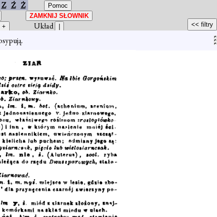
Z
Ź
Ż
Układ
osypują.