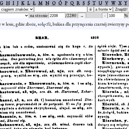
G
H
I
J
K
L
Ł
M
N
O
Ó
P
Q
R
S
Ś
T
U
V
W
X
Y
na stronie
/2280
%
e w lesie, gdzie zboże, solą<fź, bukiea dla przynęcenia czarnéj zwierzyny p