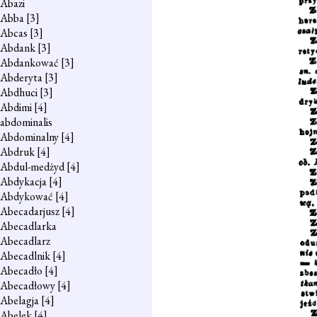
Abazi
Abba
[3]
Abcas
[3]
Abdank
[3]
Abdankować
[3]
Abderyta
[3]
Abdhuci
[3]
Abdimi
[4]
abdominalis
Abdominalny
[4]
Abdruk
[4]
Abdul-medżyd
[4]
Abdykacja
[4]
Abdykować
[4]
Abecadarjusz
[4]
Abecadlarka
Abecadlarz
Abecadlnik
[4]
Abecadło
[4]
Abecadłowy
[4]
Abelagja
[4]
Abelek
[4]