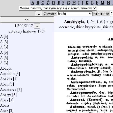
A
B
C
Ć
D
E
F
G
H
I
J
K
L
Ł
M
N
Otwórz
na stronie
Antykrytyka
,
i
,
lm.
i
,
ż.
( z g
1-200/2117
ocenienie, zbicie krytyki na jakie dz
artykuły hasłowe: 1759
A
[3]
A
[3]
A
[3]
A
[3]
A
[3]
A
[3]
Abacus
Abaddon
[3]
Abakus
[3]
Aban
[3]
Abartarea
[3]
Abarys
[3]
Abas
[3]
Abass
Abaz
[3]