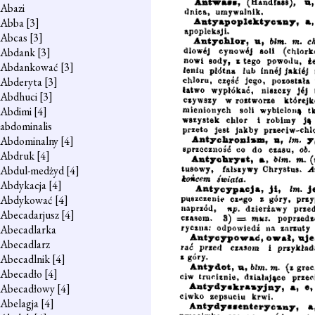
Abazi
Abba
[3]
Abcas
[3]
Abdank
[3]
Abdankować
[3]
Abderyta
[3]
Abdhuci
[3]
Abdimi
[4]
abdominalis
Abdominalny
[4]
Abdruk
[4]
Abdul-medżyd
[4]
Abdykacja
[4]
Abdykować
[4]
Abecadarjusz
[4]
Abecadlarka
Abecadlarz
Abecadlnik
[4]
Abecadło
[4]
Abecadłowy
[4]
Abelagja
[4]