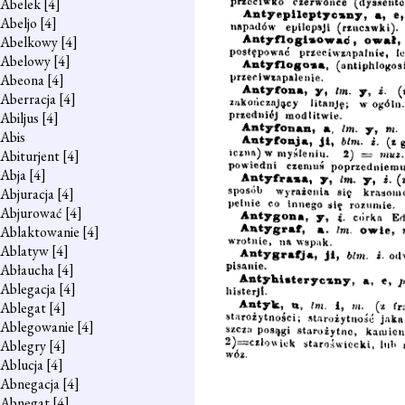
Abelek
[4]
Abeljo
[4]
Abelkowy
[4]
Abelowy
[4]
Abeona
[4]
Aberracja
[4]
Abiljus
[4]
Abis
Abiturjent
[4]
Abja
[4]
Abjuracja
[4]
Abjurować
[4]
Ablaktowanie
[4]
Ablatyw
[4]
Abłaucha
[4]
Ablegacja
[4]
Ablegat
[4]
Ablegowanie
[4]
Ablegry
[4]
Ablucja
[4]
Abnegacja
[4]
Abnegat
[4]