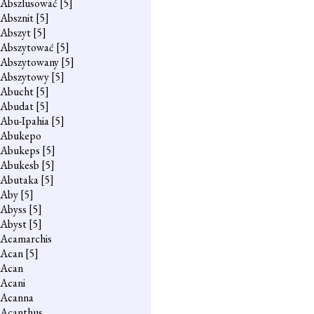
Abszlusować
[5]
Absznit
[5]
Abszyt
[5]
Abszytować
[5]
Abszytowany
[5]
Abszytowy
[5]
Abucht
[5]
Abudat
[5]
Abu-Ipahia
[5]
Abukepo
Abukeps
[5]
Abukesb
[5]
Abutaka
[5]
Aby
[5]
Abyss
[5]
Abyst
[5]
Acamarchis
Acan
[5]
Acan
Acani
Acanna
Acanthus