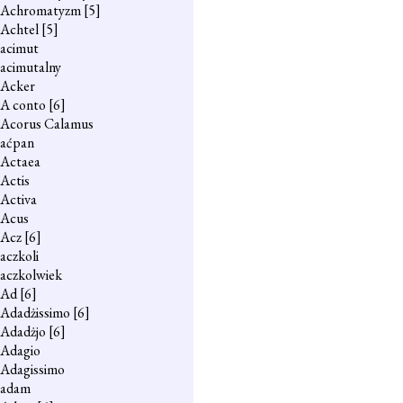
Achromatyzm
[5]
Achtel
[5]
acimut
acimutalny
Acker
A conto
[6]
Acorus Calamus
aćpan
Actaea
Actis
Activa
Acus
Acz
[6]
aczkoli
aczkolwiek
Ad
[6]
Adadżissimo
[6]
Adadżjo
[6]
Adagio
Adagissimo
adam