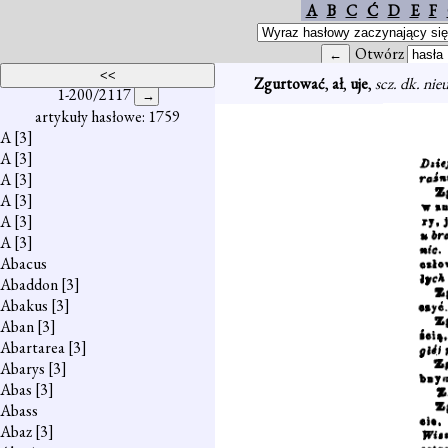
A
B
C
Ć
D
E
F
Otwórz
Zgurtować
,
ał
,
uje
,
scz. dk. nie
1-200/2117
artykuły hasłowe: 1759
A
[3]
A
[3]
A
[3]
A
[3]
A
[3]
A
[3]
Abacus
Abaddon
[3]
Abakus
[3]
Aban
[3]
Abartarea
[3]
Abarys
[3]
Abas
[3]
Abass
Abaz
[3]