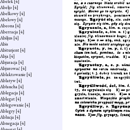
Abelek
[4]
Abeljo
[4]
Abelkowy
[4]
Abelowy
[4]
Abeona
[4]
Aberracja
[4]
Abiljus
[4]
Abis
Abiturjent
[4]
Abja
[4]
Abjuracja
[4]
Abjurować
[4]
Ablaktowanie
[4]
Ablatyw
[4]
Abłaucha
[4]
Ablegacja
[4]
Ablegat
[4]
Ablegowanie
[4]
Ablegry
[4]
Ablucja
[4]
Abnegacja
[4]
Abnegat
[4]