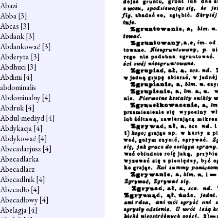
Abazi
Abba
[3]
Abcas
[3]
Abdank
[3]
Abdankować
[3]
Abderyta
[3]
Abdhuci
[3]
Abdimi
[4]
abdominalis
Abdominalny
[4]
Abdruk
[4]
Abdul-medżyd
[4]
Abdykacja
[4]
Abdykować
[4]
Abecadarjusz
[4]
Abecadlarka
Abecadlarz
Abecadlnik
[4]
Abecadło
[4]
Abecadłowy
[4]
Abelagja
[4]