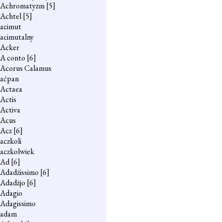
Achromatyzm
[5]
Achtel
[5]
acimut
acimutalny
Acker
A conto
[6]
Acorus Calamus
aćpan
Actaea
Actis
Activa
Acus
Acz
[6]
aczkoli
aczkolwiek
Ad
[6]
Adadżissimo
[6]
Adadżjo
[6]
Adagio
Adagissimo
adam