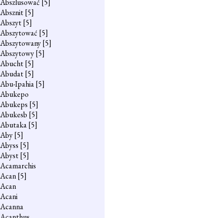
Abszlusować
[5]
Absznit
[5]
Abszyt
[5]
Abszytować
[5]
Abszytowany
[5]
Abszytowy
[5]
Abucht
[5]
Abudat
[5]
Abu-Ipahia
[5]
Abukepo
Abukeps
[5]
Abukesb
[5]
Abutaka
[5]
Aby
[5]
Abyss
[5]
Abyst
[5]
Acamarchis
Acan
[5]
Acan
Acani
Acanna
Acanthus