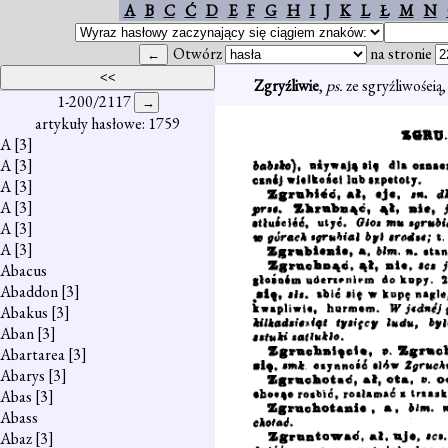
A
B
C
Ć
D
E
F
G
H
I
J
K
L
Ł
M
N
Otwórz
na stronie
Zgryźliwie
,
ps.
ze sgryźliwośeią,
1-200/2117
artykuły hasłowe: 1759
A
[3]
A
[3]
A
[3]
A
[3]
A
[3]
A
[3]
Abacus
Abaddon
[3]
Abakus
[3]
Aban
[3]
Abartarea
[3]
Abarys
[3]
Abas
[3]
Abass
Abaz
[3]