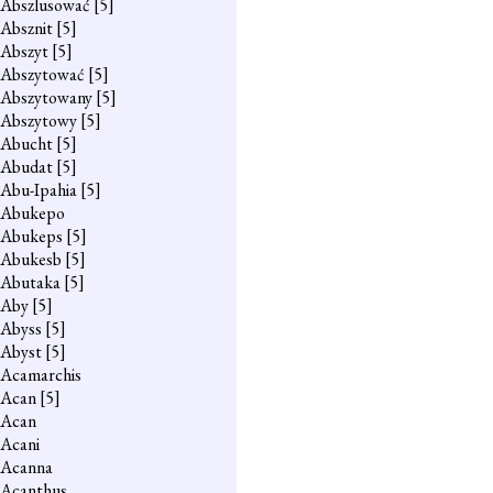
Abszlusować
[5]
Absznit
[5]
Abszyt
[5]
Abszytować
[5]
Abszytowany
[5]
Abszytowy
[5]
Abucht
[5]
Abudat
[5]
Abu-Ipahia
[5]
Abukepo
Abukeps
[5]
Abukesb
[5]
Abutaka
[5]
Aby
[5]
Abyss
[5]
Abyst
[5]
Acamarchis
Acan
[5]
Acan
Acani
Acanna
Acanthus