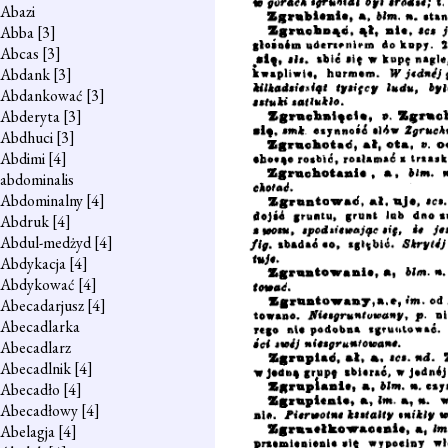
Abazi
Abba
[3]
Abcas
[3]
Abdank
[3]
Abdankować
[3]
Abderyta
[3]
Abdhuci
[3]
Abdimi
[4]
abdominalis
Abdominalny
[4]
Abdruk
[4]
Abdul-medżyd
[4]
Abdykacja
[4]
Abdykować
[4]
Abecadarjusz
[4]
Abecadlarka
Abecadlarz
Abecadlnik
[4]
Abecadło
[4]
Abecadłowy
[4]
Abelagja
[4]