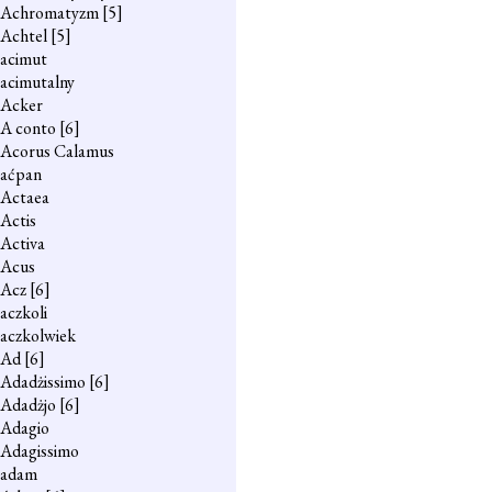
Achromatyzm
[5]
Achtel
[5]
acimut
acimutalny
Acker
A conto
[6]
Acorus Calamus
aćpan
Actaea
Actis
Activa
Acus
Acz
[6]
aczkoli
aczkolwiek
Ad
[6]
Adadżissimo
[6]
Adadżjo
[6]
Adagio
Adagissimo
adam