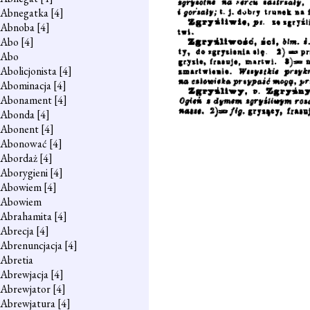
Abnegatka
[4]
Abnoba
[4]
Abo
[4]
Abo
Abolicjonista
[4]
Abominacja
[4]
Abonament
[4]
Abonda
[4]
Abonent
[4]
Abonować
[4]
Abordaż
[4]
Aborygieni
[4]
Abowiem
[4]
Abowiem
Abrahamita
[4]
Abrecja
[4]
Abrenuncjacja
[4]
Abretia
Abrewjacja
[4]
Abrewjator
[4]
Abrewjatura
[4]