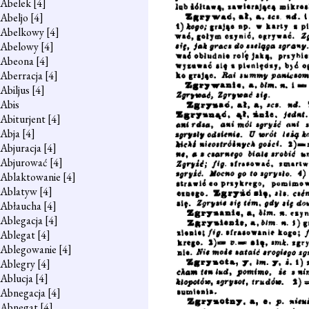
Abelek
[4]
Abeljo
[4]
Abelkowy
[4]
Abelowy
[4]
Abeona
[4]
Aberracja
[4]
Abiljus
[4]
Abis
Abiturjent
[4]
Abja
[4]
Abjuracja
[4]
Abjurować
[4]
Ablaktowanie
[4]
Ablatyw
[4]
Abłaucha
[4]
Ablegacja
[4]
Ablegat
[4]
Ablegowanie
[4]
Ablegry
[4]
Ablucja
[4]
Abnegacja
[4]
Abnegat
[4]