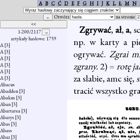
A
B
C
Ć
D
E
F
G
H
I
J
K
L
Ł
M
N
Otwórz
na stronie
Zgrywać
,
ał
,
a
, s
1-200/2117
artykuły hasłowe: 1759
np. w karty a pi
A
[3]
ogrywać.
Zgrai mi
A
[3]
A
[3]
zgrany.
2) =
rotę j
A
[3]
A
[3]
za slabie, amc się,
s
A
[3]
Abacus
tracić wszystko gr
Abaddon
[3]
Abakus
[3]
Aban
[3]
Abartarea
[3]
Abarys
[3]
Abas
[3]
Abass
Abaz
[3]