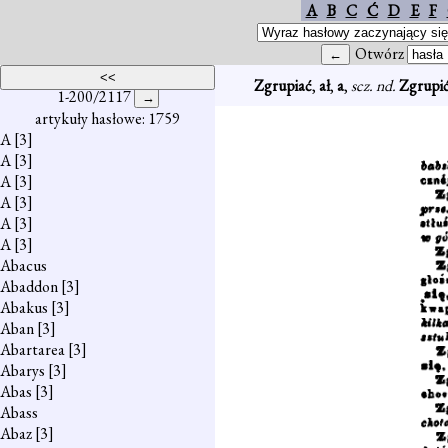
A
B
C
Ć
D
E
F
Otwórz
Zgrupiać
,
ał
,
a
,
scz. nd.
Zgrupi
1-200/2117
artykuły hasłowe: 1759
A
[3]
A
[3]
A
[3]
A
[3]
A
[3]
A
[3]
Abacus
Abaddon
[3]
Abakus
[3]
Aban
[3]
Abartarea
[3]
Abarys
[3]
Abas
[3]
Abass
Abaz
[3]