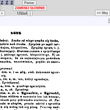
Z
Ź
Ż
Układ