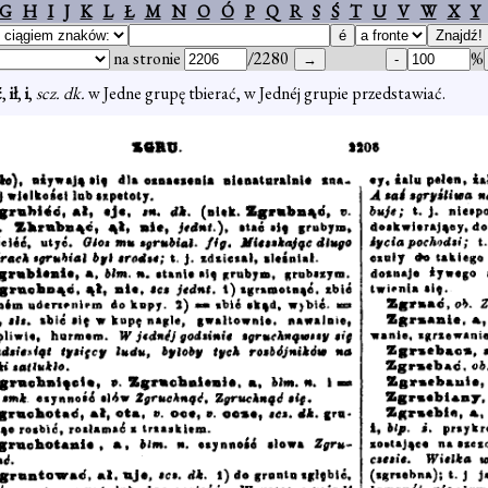
G
H
I
J
K
L
Ł
M
N
O
Ó
P
Q
R
S
Ś
T
U
V
W
X
Y
na stronie
/2280
%
ć
,
ił
,
i
,
scz. dk.
w Jedne grupę tbierać, w Jednéj grupie przedstawiać.