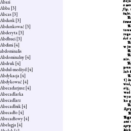
Abazi
Abba
[3]
Abcas
[3]
Abdank
[3]
Abdankować
[3]
Abderyta
[3]
Abdhuci
[3]
Abdimi
[4]
abdominalis
Abdominalny
[4]
Abdruk
[4]
Abdul-medżyd
[4]
Abdykacja
[4]
Abdykować
[4]
Abecadarjusz
[4]
Abecadlarka
Abecadlarz
Abecadlnik
[4]
Abecadło
[4]
Abecadłowy
[4]
Abelagja
[4]
Abelek
[4]