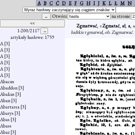
A
B
C
Ć
D
E
F
G
H
I
J
K
L
Ł
M
N
Otwórz
na stronie
Zgmatwać
,
v.
Zgmatać
,
ał
,
a
,
s
1-200/2117
ludtkie t gmatwał
,
ob. Zagmatwać
.
artykuły hasłowe: 1759
A
[3]
A
[3]
A
[3]
A
[3]
A
[3]
A
[3]
Abacus
Abaddon
[3]
Abakus
[3]
Aban
[3]
Abartarea
[3]
Abarys
[3]
Abas
[3]
Abass
Abaz
[3]