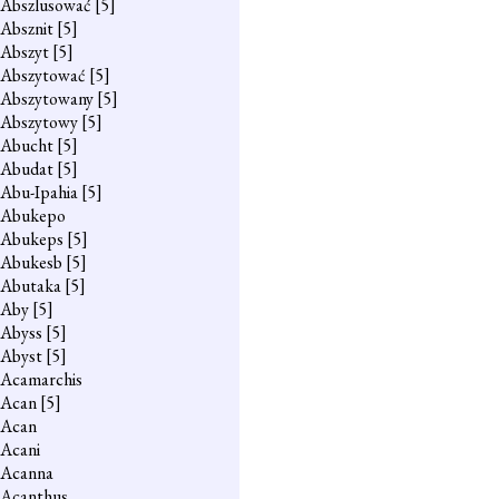
Abszlusować
[5]
Absznit
[5]
Abszyt
[5]
Abszytować
[5]
Abszytowany
[5]
Abszytowy
[5]
Abucht
[5]
Abudat
[5]
Abu-Ipahia
[5]
Abukepo
Abukeps
[5]
Abukesb
[5]
Abutaka
[5]
Aby
[5]
Abyss
[5]
Abyst
[5]
Acamarchis
Acan
[5]
Acan
Acani
Acanna
Acanthus