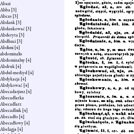
Abazi
Abba
[3]
Abcas
[3]
Abdank
[3]
Abdankować
[3]
Abderyta
[3]
Abdhuci
[3]
Abdimi
[4]
abdominalis
Abdominalny
[4]
Abdruk
[4]
Abdul-medżyd
[4]
Abdykacja
[4]
Abdykować
[4]
Abecadarjusz
[4]
Abecadlarka
Abecadlarz
Abecadlnik
[4]
Abecadło
[4]
Abecadłowy
[4]
Abelagja
[4]