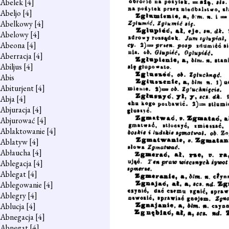
Abelek
[4]
Abeljo
[4]
Abelkowy
[4]
Abelowy
[4]
Abeona
[4]
Aberracja
[4]
Abiljus
[4]
Abis
Abiturjent
[4]
Abja
[4]
Abjuracja
[4]
Abjurować
[4]
Ablaktowanie
[4]
Ablatyw
[4]
Abłaucha
[4]
Ablegacja
[4]
Ablegat
[4]
Ablegowanie
[4]
Ablegry
[4]
Ablucja
[4]
Abnegacja
[4]
Abnegat
[4]