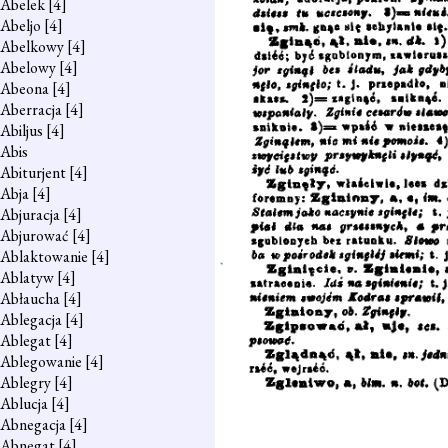
Abelek
[4]
Abeljo
[4]
Abelkowy
[4]
Abelowy
[4]
Abeona
[4]
Aberracja
[4]
Abiljus
[4]
Abis
Abiturjent
[4]
Abja
[4]
Abjuracja
[4]
Abjurować
[4]
Ablaktowanie
[4]
Ablatyw
[4]
Abłaucha
[4]
Ablegacja
[4]
Ablegat
[4]
Ablegowanie
[4]
Ablegry
[4]
Ablucja
[4]
Abnegacja
[4]
Abnegat
[4]