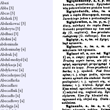
Abazi
Abba
[3]
Abcas
[3]
Abdank
[3]
Abdankować
[3]
Abderyta
[3]
Abdhuci
[3]
Abdimi
[4]
abdominalis
Abdominalny
[4]
Abdruk
[4]
Abdul-medżyd
[4]
Abdykacja
[4]
Abdykować
[4]
Abecadarjusz
[4]
Abecadlarka
Abecadlarz
Abecadlnik
[4]
Abecadło
[4]
Abecadłowy
[4]
Abelagja
[4]