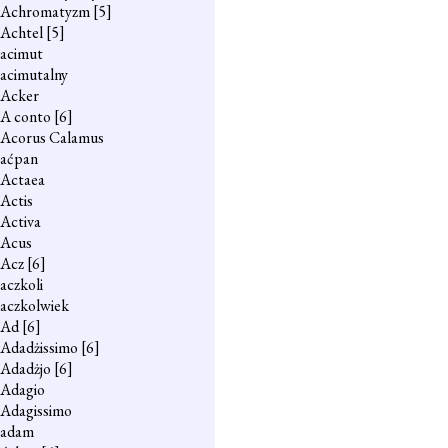
Achromatyzm
[5]
Achtel
[5]
acimut
acimutalny
Acker
A conto
[6]
Acorus Calamus
aćpan
Actaea
Actis
Activa
Acus
Acz
[6]
aczkoli
aczkolwiek
Ad
[6]
Adadżissimo
[6]
Adadżjo
[6]
Adagio
Adagissimo
adam