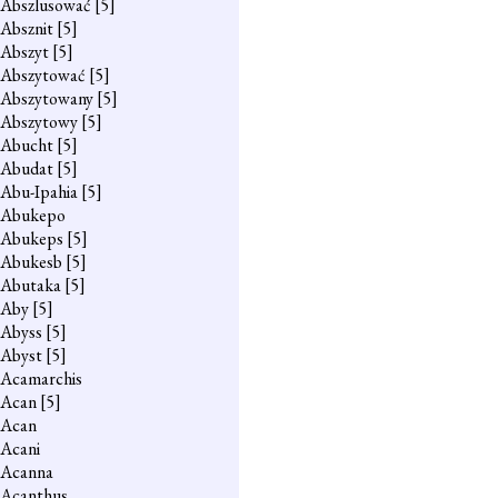
Abszlusować
[5]
Absznit
[5]
Abszyt
[5]
Abszytować
[5]
Abszytowany
[5]
Abszytowy
[5]
Abucht
[5]
Abudat
[5]
Abu-Ipahia
[5]
Abukepo
Abukeps
[5]
Abukesb
[5]
Abutaka
[5]
Aby
[5]
Abyss
[5]
Abyst
[5]
Acamarchis
Acan
[5]
Acan
Acani
Acanna
Acanthus