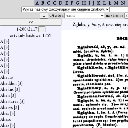
A
B
C
Ć
D
E
F
G
H
I
J
K
L
Ł
M
N
Otwórz
na stronie
Zgloba
,
y
,
lm.
y
, ż. prze.
niepraw
1-200/2117
artykuły hasłowe: 1759
A
[3]
A
[3]
A
[3]
A
[3]
A
[3]
A
[3]
Abacus
Abaddon
[3]
Abakus
[3]
Aban
[3]
Abartarea
[3]
Abarys
[3]
Abas
[3]
Abass
Abaz
[3]