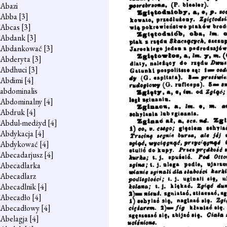
Abazi
Abba
[3]
Abcas
[3]
Abdank
[3]
Abdankować
[3]
Abderyta
[3]
Abdhuci
[3]
Abdimi
[4]
abdominalis
Abdominalny
[4]
Abdruk
[4]
Abdul-medżyd
[4]
Abdykacja
[4]
Abdykować
[4]
Abecadarjusz
[4]
Abecadlarka
Abecadlarz
Abecadlnik
[4]
Abecadło
[4]
Abecadłowy
[4]
Abelagja
[4]