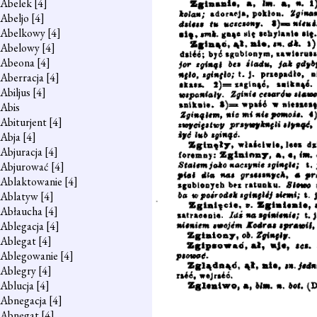
Abelek
[4]
Abeljo
[4]
Abelkowy
[4]
Abelowy
[4]
Abeona
[4]
Aberracja
[4]
Abiljus
[4]
Abis
Abiturjent
[4]
Abja
[4]
Abjuracja
[4]
Abjurować
[4]
Ablaktowanie
[4]
Ablatyw
[4]
Abłaucha
[4]
Ablegacja
[4]
Ablegat
[4]
Ablegowanie
[4]
Ablegry
[4]
Ablucja
[4]
Abnegacja
[4]
Abnegat
[4]