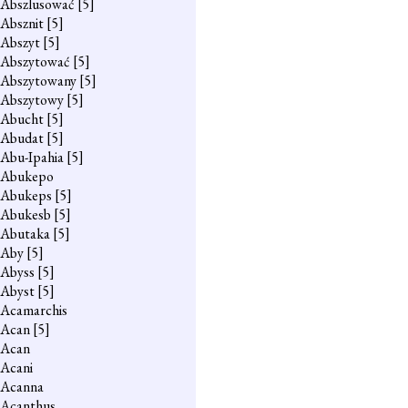
Abszlusować
[5]
Absznit
[5]
Abszyt
[5]
Abszytować
[5]
Abszytowany
[5]
Abszytowy
[5]
Abucht
[5]
Abudat
[5]
Abu-Ipahia
[5]
Abukepo
Abukeps
[5]
Abukesb
[5]
Abutaka
[5]
Aby
[5]
Abyss
[5]
Abyst
[5]
Acamarchis
Acan
[5]
Acan
Acani
Acanna
Acanthus