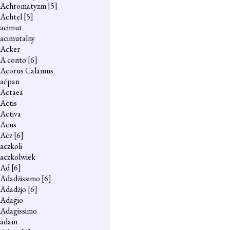
Achromatyzm
[5]
Achtel
[5]
acimut
acimutalny
Acker
A conto
[6]
Acorus Calamus
aćpan
Actaea
Actis
Activa
Acus
Acz
[6]
aczkoli
aczkolwiek
Ad
[6]
Adadżissimo
[6]
Adadżjo
[6]
Adagio
Adagissimo
adam