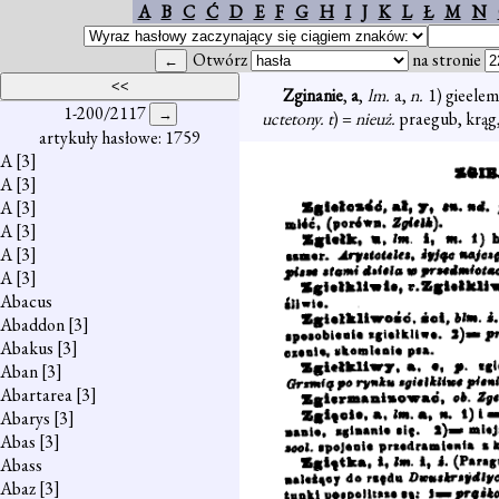
A
B
C
Ć
D
E
F
G
H
I
J
K
L
Ł
M
N
Otwórz
na stronie
Zginanie
,
a
,
lm.
a,
n.
1) gieelem
1-200/2117
uctetony. t
) =
nieuż.
praegub, krąg
artykuły hasłowe: 1759
A
[3]
A
[3]
A
[3]
A
[3]
A
[3]
A
[3]
Abacus
Abaddon
[3]
Abakus
[3]
Aban
[3]
Abartarea
[3]
Abarys
[3]
Abas
[3]
Abass
Abaz
[3]