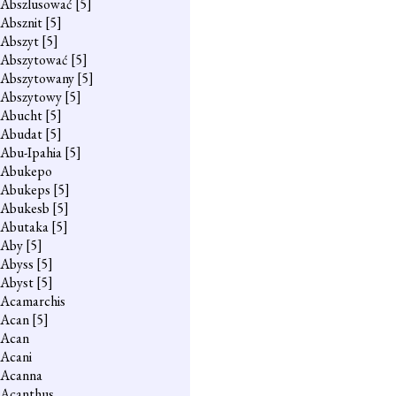
Abszlusować
[5]
Absznit
[5]
Abszyt
[5]
Abszytować
[5]
Abszytowany
[5]
Abszytowy
[5]
Abucht
[5]
Abudat
[5]
Abu-Ipahia
[5]
Abukepo
Abukeps
[5]
Abukesb
[5]
Abutaka
[5]
Aby
[5]
Abyss
[5]
Abyst
[5]
Acamarchis
Acan
[5]
Acan
Acani
Acanna
Acanthus