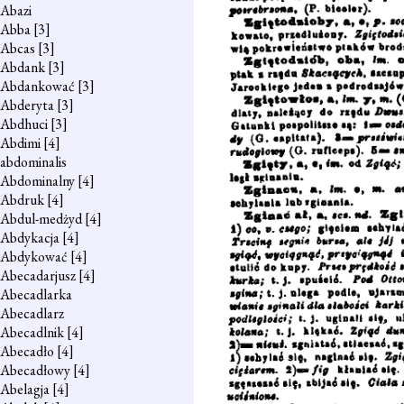
Abazi
Abba
[3]
Abcas
[3]
Abdank
[3]
Abdankować
[3]
Abderyta
[3]
Abdhuci
[3]
Abdimi
[4]
abdominalis
Abdominalny
[4]
Abdruk
[4]
Abdul-medżyd
[4]
Abdykacja
[4]
Abdykować
[4]
Abecadarjusz
[4]
Abecadlarka
Abecadlarz
Abecadlnik
[4]
Abecadło
[4]
Abecadłowy
[4]
Abelagja
[4]