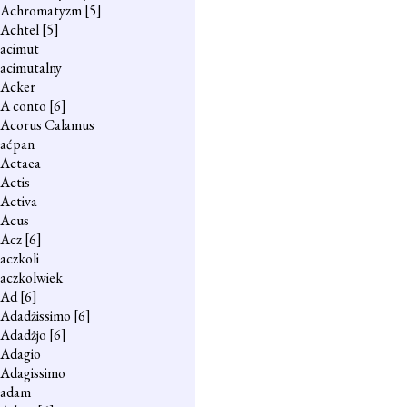
Achromatyzm
[5]
Achtel
[5]
acimut
acimutalny
Acker
A conto
[6]
Acorus Calamus
aćpan
Actaea
Actis
Activa
Acus
Acz
[6]
aczkoli
aczkolwiek
Ad
[6]
Adadżissimo
[6]
Adadżjo
[6]
Adagio
Adagissimo
adam