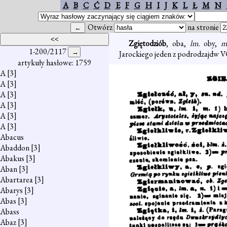
A
B
C
Ć
D
E
F
G
H
I
J
K
L
Ł
M
N
Otwórz
na stronie
Zgiętodziób
, oba,
lm.
oby,
m
1-200/2117
Jarockiego jeden z podrodzajdw V
artykuły hasłowe: 1759
A
[3]
A
[3]
A
[3]
A
[3]
A
[3]
A
[3]
Abacus
Abaddon
[3]
Abakus
[3]
Aban
[3]
Abartarea
[3]
Abarys
[3]
Abas
[3]
Abass
Abaz
[3]