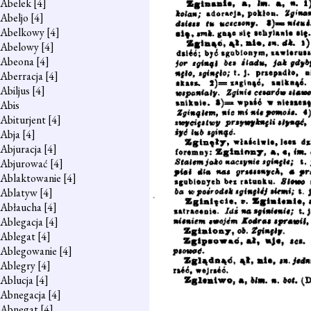
Abelek
[4]
Abeljo
[4]
Abelkowy
[4]
Abelowy
[4]
Abeona
[4]
Aberracja
[4]
Abiljus
[4]
Abis
Abiturjent
[4]
Abja
[4]
Abjuracja
[4]
Abjurować
[4]
Ablaktowanie
[4]
Ablatyw
[4]
Abłaucha
[4]
Ablegacja
[4]
Ablegat
[4]
Ablegowanie
[4]
Ablegry
[4]
Ablucja
[4]
Abnegacja
[4]
Abnegat
[4]