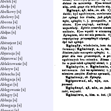
Abelek
[4]
Abeljo
[4]
Abelkowy
[4]
Abelowy
[4]
Abeona
[4]
Aberracja
[4]
Abiljus
[4]
Abis
Abiturjent
[4]
Abja
[4]
Abjuracja
[4]
Abjurować
[4]
Ablaktowanie
[4]
Ablatyw
[4]
Abłaucha
[4]
Ablegacja
[4]
Ablegat
[4]
Ablegowanie
[4]
Ablegry
[4]
Ablucja
[4]
Abnegacja
[4]
Abnegat
[4]