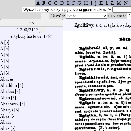
A
B
C
Ć
D
E
F
G
H
I
J
K
L
Ł
M
N
Otwórz
na stronie
Zgiełkliwy
,
a
,
e
,
p.
tglalk wydają
1-200/2117
artykuły hasłowe: 1759
A
[3]
A
[3]
A
[3]
A
[3]
A
[3]
A
[3]
Abacus
Abaddon
[3]
Abakus
[3]
Aban
[3]
Abartarea
[3]
Abarys
[3]
Abas
[3]
Abass
Abaz
[3]