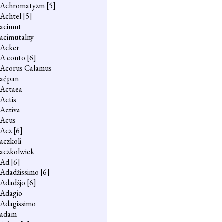
Achromatyzm
[5]
Achtel
[5]
acimut
acimutalny
Acker
A conto
[6]
Acorus Calamus
aćpan
Actaea
Actis
Activa
Acus
Acz
[6]
aczkoli
aczkolwiek
Ad
[6]
Adadżissimo
[6]
Adadżjo
[6]
Adagio
Adagissimo
adam