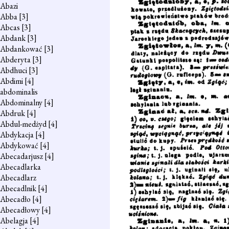
Abazi
Abba
[3]
Abcas
[3]
Abdank
[3]
Abdankować
[3]
Abderyta
[3]
Abdhuci
[3]
Abdimi
[4]
abdominalis
Abdominalny
[4]
Abdruk
[4]
Abdul-medżyd
[4]
Abdykacja
[4]
Abdykować
[4]
Abecadarjusz
[4]
Abecadlarka
Abecadlarz
Abecadlnik
[4]
Abecadło
[4]
Abecadłowy
[4]
Abelagja
[4]