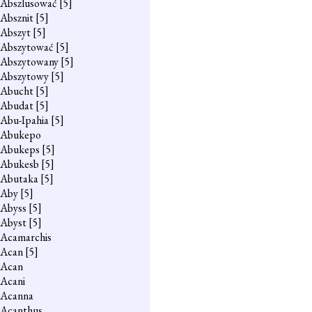
Abszlusować
[5]
Absznit
[5]
Abszyt
[5]
Abszytować
[5]
Abszytowany
[5]
Abszytowy
[5]
Abucht
[5]
Abudat
[5]
Abu-Ipahia
[5]
Abukepo
Abukeps
[5]
Abukesb
[5]
Abutaka
[5]
Aby
[5]
Abyss
[5]
Abyst
[5]
Acamarchis
Acan
[5]
Acan
Acani
Acanna
Acanthus