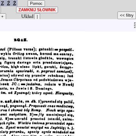
Z
Ź
Ż
Układ