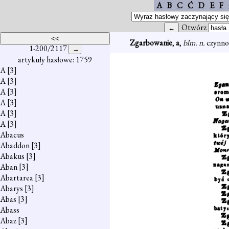
A
B
C
Ć
D
E
F
Otwórz
Zgarbowanie
,
a
,
blm. n.
czynno
1-200/2117
artykuły hasłowe: 1759
A
[3]
A
[3]
A
[3]
A
[3]
A
[3]
A
[3]
Abacus
Abaddon
[3]
Abakus
[3]
Aban
[3]
Abartarea
[3]
Abarys
[3]
Abas
[3]
Abass
Abaz
[3]