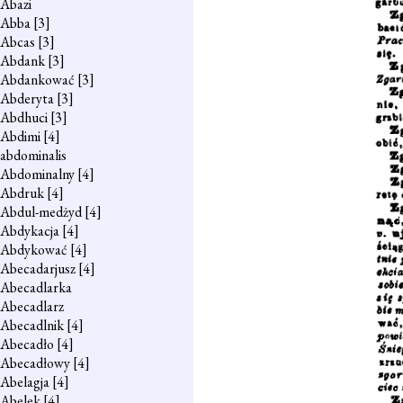
Abazi
Abba
[3]
Abcas
[3]
Abdank
[3]
Abdankować
[3]
Abderyta
[3]
Abdhuci
[3]
Abdimi
[4]
abdominalis
Abdominalny
[4]
Abdruk
[4]
Abdul-medżyd
[4]
Abdykacja
[4]
Abdykować
[4]
Abecadarjusz
[4]
Abecadlarka
Abecadlarz
Abecadlnik
[4]
Abecadło
[4]
Abecadłowy
[4]
Abelagja
[4]
Abelek
[4]