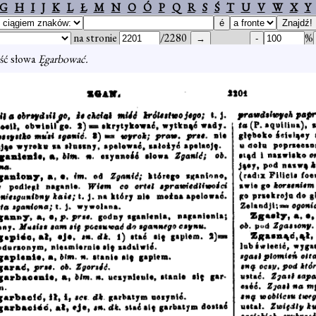
G
H
I
J
K
L
Ł
M
N
O
Ó
P
Q
R
S
Ś
T
U
V
W
X
Y
na stronie
/2280
%
ść słowa
Ęgarbować.