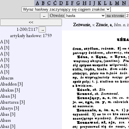
A
B
C
Ć
D
E
F
G
H
I
J
K
L
Ł
M
N
Otwórz
na stronie
Zeżwanie
,
v.
Zżucie
,
a
,
blm. n.
ż
1-200/2117
artykuły hasłowe: 1759
A
[3]
A
[3]
A
[3]
A
[3]
A
[3]
A
[3]
Abacus
Abaddon
[3]
Abakus
[3]
Aban
[3]
Abartarea
[3]
Abarys
[3]
Abas
[3]
Abass
Abaz
[3]