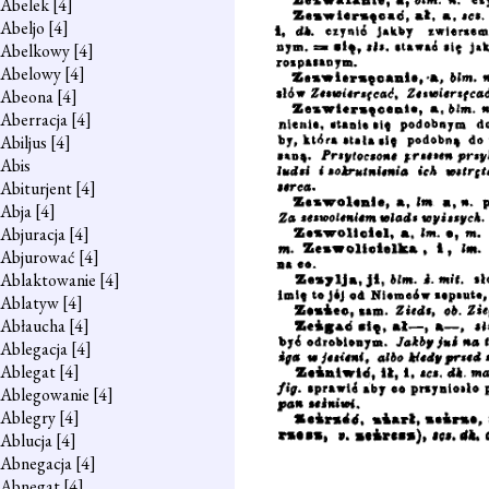
Abelek
[4]
Abeljo
[4]
Abelkowy
[4]
Abelowy
[4]
Abeona
[4]
Aberracja
[4]
Abiljus
[4]
Abis
Abiturjent
[4]
Abja
[4]
Abjuracja
[4]
Abjurować
[4]
Ablaktowanie
[4]
Ablatyw
[4]
Abłaucha
[4]
Ablegacja
[4]
Ablegat
[4]
Ablegowanie
[4]
Ablegry
[4]
Ablucja
[4]
Abnegacja
[4]
Abnegat
[4]