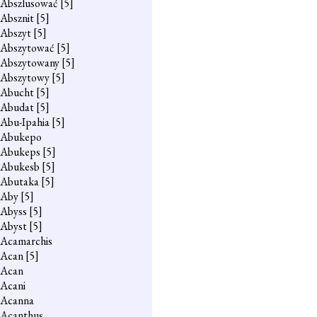
Abszlusować
[5]
Absznit
[5]
Abszyt
[5]
Abszytować
[5]
Abszytowany
[5]
Abszytowy
[5]
Abucht
[5]
Abudat
[5]
Abu-Ipahia
[5]
Abukepo
Abukeps
[5]
Abukesb
[5]
Abutaka
[5]
Aby
[5]
Abyss
[5]
Abyst
[5]
Acamarchis
Acan
[5]
Acan
Acani
Acanna
Acanthus