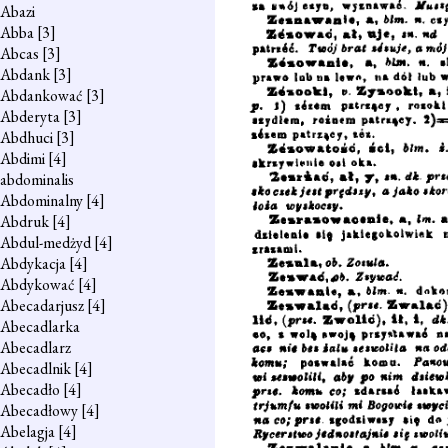
Abazi
Abba
[3]
Abcas
[3]
Abdank
[3]
Abdankować
[3]
Abderyta
[3]
Abdhuci
[3]
Abdimi
[4]
abdominalis
Abdominalny
[4]
Abdruk
[4]
Abdul-medżyd
[4]
Abdykacja
[4]
Abdykować
[4]
Abecadarjusz
[4]
Abecadlarka
Abecadlarz
Abecadlnik
[4]
Abecadło
[4]
Abecadłowy
[4]
Abelagja
[4]