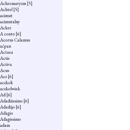
Achromatyzm
[5]
Achtel
[5]
acimut
acimutalny
Acker
A conto
[6]
Acorus Calamus
aćpan
Actaea
Actis
Activa
Acus
Acz
[6]
aczkoli
aczkolwiek
Ad
[6]
Adadżissimo
[6]
Adadżjo
[6]
Adagio
Adagissimo
adam