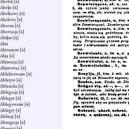
Abelek
[4]
Abeljo
[4]
Abelkowy
[4]
Abelowy
[4]
Abeona
[4]
Aberracja
[4]
Abiljus
[4]
Abis
Abiturjent
[4]
Abja
[4]
Abjuracja
[4]
Abjurować
[4]
Ablaktowanie
[4]
Ablatyw
[4]
Abłaucha
[4]
Ablegacja
[4]
Ablegat
[4]
Ablegowanie
[4]
Ablegry
[4]
Ablucja
[4]
Abnegacja
[4]
Abnegat
[4]