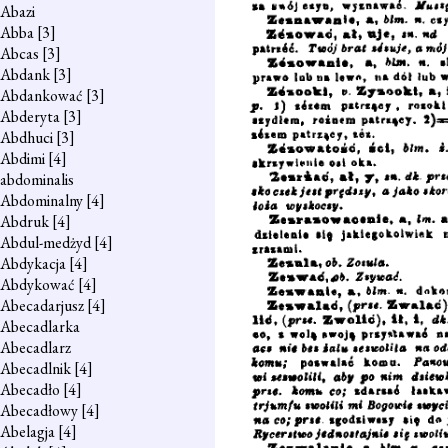
Abazi
Abba
[3]
Abcas
[3]
Abdank
[3]
Abdankować
[3]
Abderyta
[3]
Abdhuci
[3]
Abdimi
[4]
abdominalis
Abdominalny
[4]
Abdruk
[4]
Abdul-medżyd
[4]
Abdykacja
[4]
Abdykować
[4]
Abecadarjusz
[4]
Abecadlarka
Abecadlarz
Abecadlnik
[4]
Abecadło
[4]
Abecadłowy
[4]
Abelagja
[4]