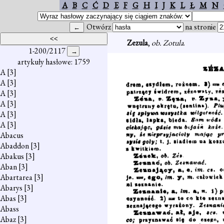
A
B
C
Ć
D
E
F
G
H
I
J
K
L
Ł
M
N
Otwórz
na stronie
Zezula
,
ob. Zotula
.
1-200/2117
artykuły hasłowe: 1759
A
[3]
A
[3]
A
[3]
A
[3]
A
[3]
A
[3]
Abacus
Abaddon
[3]
Abakus
[3]
Aban
[3]
Abartarea
[3]
Abarys
[3]
Abas
[3]
Abass
Abaz
[3]