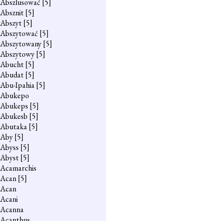
Abszlusować
[5]
Absznit
[5]
Abszyt
[5]
Abszytować
[5]
Abszytowany
[5]
Abszytowy
[5]
Abucht
[5]
Abudat
[5]
Abu-Ipahia
[5]
Abukepo
Abukeps
[5]
Abukesb
[5]
Abutaka
[5]
Aby
[5]
Abyss
[5]
Abyst
[5]
Acamarchis
Acan
[5]
Acan
Acani
Acanna
Acanthus