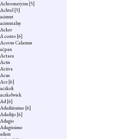
Achromatyzm
[5]
Achtel
[5]
acimut
acimutalny
Acker
A conto
[6]
Acorus Calamus
aćpan
Actaea
Actis
Activa
Acus
Acz
[6]
aczkoli
aczkolwiek
Ad
[6]
Adadżissimo
[6]
Adadżjo
[6]
Adagio
Adagissimo
adam