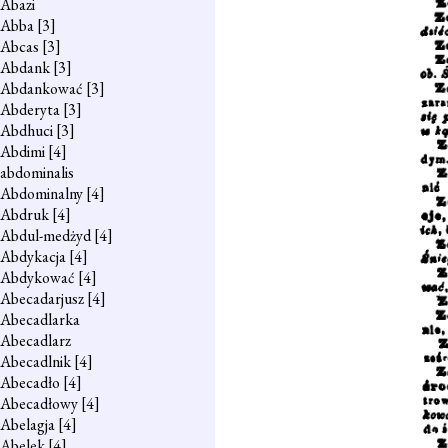
Abazi
Abba
[3]
Abcas
[3]
Abdank
[3]
Abdankować
[3]
Abderyta
[3]
Abdhuci
[3]
Abdimi
[4]
abdominalis
Abdominalny
[4]
Abdruk
[4]
Abdul-medżyd
[4]
Abdykacja
[4]
Abdykować
[4]
Abecadarjusz
[4]
Abecadlarka
Abecadlarz
Abecadlnik
[4]
Abecadło
[4]
Abecadłowy
[4]
Abelagja
[4]
Abelek
[4]