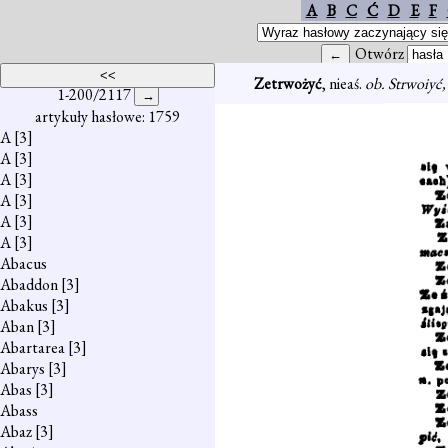
A
B
C
Ć
D
E
F
Otwórz
Zetrwożyć
, nieaś.
ob. Strwoiyć
1-200/2117
artykuły hasłowe: 1759
A
[3]
A
[3]
A
[3]
A
[3]
A
[3]
A
[3]
Abacus
Abaddon
[3]
Abakus
[3]
Aban
[3]
Abartarea
[3]
Abarys
[3]
Abas
[3]
Abass
Abaz
[3]