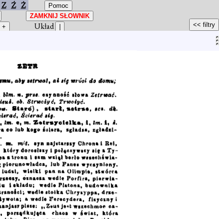
Z
Ź
Ż
Układ