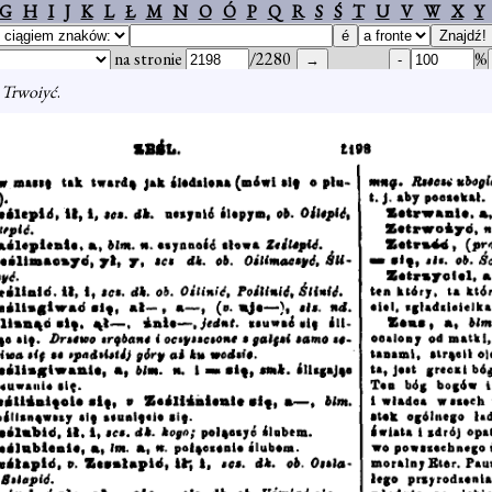
G
H
I
J
K
L
Ł
M
N
O
Ó
P
Q
R
S
Ś
T
U
V
W
X
Y
na stronie
/2280
%
, Trwoiyć
.